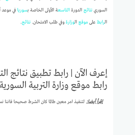
السوري
نتائج
الدورة
التاسع
ة الأولى الخاصة ب
سوريا
في موعد أقصاه الجمع
ال
رابط
على
موقع
ال
وزارة
وفي طلب الامتحان.
نتائج
.
رابط موقع وزارة التربية السورية oed.gov.sy
إقرأ أيضا:
لتنفيذ امر معين طالما كان الشرط صحيحا فاننا ن