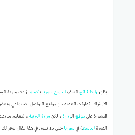
يظهر
رابط
نتائج
الصف
التاسع
سوريا
ب
الاسم
. زادت سرعة ال
الاشتراك. تداولت العديد من مواقع التواصل الاجتماعي وبعض ال
المنشورة على
موقع
ال
وزارة
، لكن
وزارة
التربية
والتعليم سارعت 
الدورة
التاسع
ة في
سوريا
حتى 16 تموز. في هذا المقال نوفر لك روابط لمعرفة النتيجة