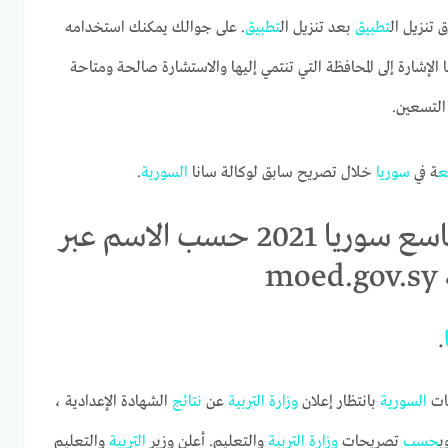
 تنزيل ال
تطبيق
بعد تنزيل ال
تطبيق
. على جوالك يمكنك استخدامه
الإشارة إلى المحافظة التي تنتمي إليها والاستشارة صالحة ومتاحة
التسعين.
ع
ة في
سوريا
خلال تصريح سابق لوكالة سانا
السورية
.
إعرف الآن | رابط تطبيق نتائج التاسع سوريا 2021 حسب الاسم عبر
m
.
ظات
السورية
بانتظار إعلان
وزارة
التربية
عن
نتائج
الشهادة الإعدادية ،
ب
حسب
تصريحات
وزارة
التربية
والتعليم. أعلن وزير
التربية
والتعليم