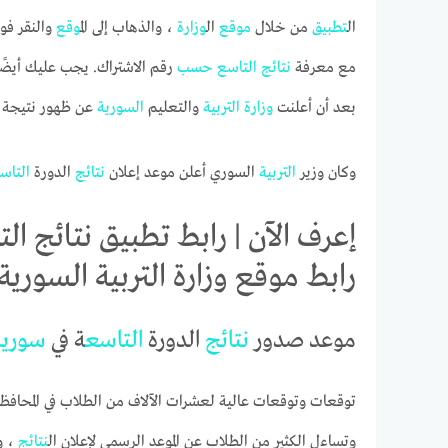
ال
تطبيق
من خلال
موقع
ال
وزارة
، والذهاب إلى ال
موقع
والنقر فوق
مع معرفة
نتائج
التاسع
حسب
رقم الاشتراك. يجب عليك أيضًا 
بعد أن أعلنت
وزارة
التربية
والتعليم
السورية
عن ظهور نتيجة 
وكان وزير
التربية
السوري أعلن موعد إعلان
نتائج
الدورة
التاس
رابط موقع وزارة التربية السورية oed.gov.sy
موعد صدور
نتائج
الدورة
التاسع
ة في
سوريا
توقعات وتوقعات عالية لعشرات الآلاف من الطلاب في المحاف
وتساءل الكثير من الطلاب عن الموعد الرسمي لإعلان ال
نتائج
، و