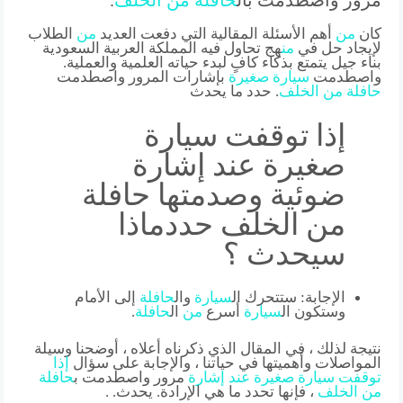
كان
من
أهم الأسئلة المقالية التي دفعت العديد
من
الطلاب
لإيجاد حل في
من
هج تحاول فيه المملكة العربية السعودية
بناء جيل يتمتع بذكاء كافٍ لبدء حياته العلمية والعملية.
واصطدمت
سيارة
صغيرة
بإشارات المرور واصطدمت
حافلة
من
الخلف
. حدد ما يحدث
إذا توقفت سيارة
صغيرة عند إشارة
ضوئية وصدمتها حافلة
من الخلف حددماذا
سيحدث ؟
الإجابة: ستتحرك ال
سيارة
وال
حافلة
إلى الأمام
وستكون ال
سيارة
أسرع
من
ال
حافلة
.
نتيجة لذلك ، في المقال الذي ذكرناه أعلاه ، أوضحنا وسيلة
المواصلات وأهميتها في حياتنا ، والإجابة على سؤال
إذا
توقفت
سيارة
صغيرة
عند
إشارة
مرور واصطدمت ب
حافلة
من
الخلف
، فإنها تحدد ما هي الإرادة. يحدث. .