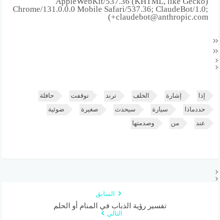
AppleWebKit/537.36 (KHTML, like Gecko)
Chrome/131.0.0.0 Mobile Safari/537.36; ClaudeBot/1.0;
+claudebot@anthropic.com)
إذا
إشارة
الخلف
ترند
توقفت
حافلة
حددماذا
سيارة
سيحدث
صغيرة
ضوئية
عند
من
وصدمتها
السابق
تفسير رؤية الذباب في المنام أو الحلم
التالي