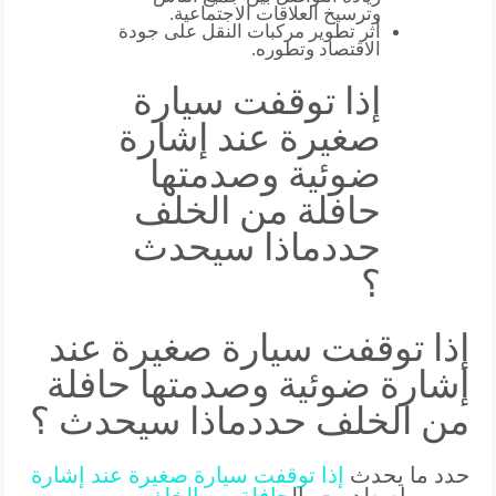
وترسيخ العلاقات الاجتماعية.
أثر تطوير مركبات النقل على جودة
الاقتصاد وتطوره.
إذا توقفت سيارة
صغيرة عند إشارة
ضوئية وصدمتها
حافلة من الخلف
حددماذا سيحدث
؟
إذا توقفت سيارة صغيرة عند
إشارة ضوئية وصدمتها حافلة
من الخلف حددماذا سيحدث ؟
حدد ما يحدث
إذا
توقفت
سيارة
صغيرة
عند
إشارة
مرور واصطدمت بال
حافلة
من
الخلف
.