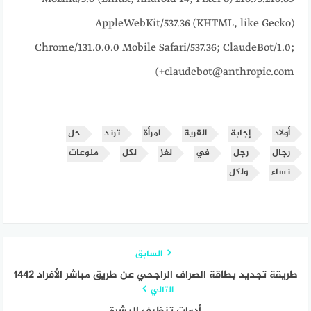
AppleWebKit/537.36 (KHTML, like Gecko)
Chrome/131.0.0.0 Mobile Safari/537.36; ClaudeBot/1.0;
+claudebot@anthropic.com)
أولاد
إجابة
القرية
امرأة
ترند
حل
رجال
رجل
في
لغز
لكل
منوعات
نساء
ولكل
السابق
طريقة تجديد بطاقة الصراف الراجحي عن طريق مباشر الأفراد 1442
التالي