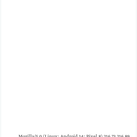
216.73.216.89 Mozilla/5.0 (Linux; Android 14; Pixel 8)