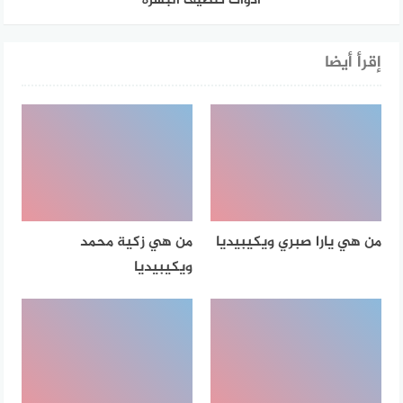
أدوات تنظيف البشرة
إقرأ أيضا
من هي يارا صبري ويكيبيديا
من هي زكية محمد
ويكيبيديا