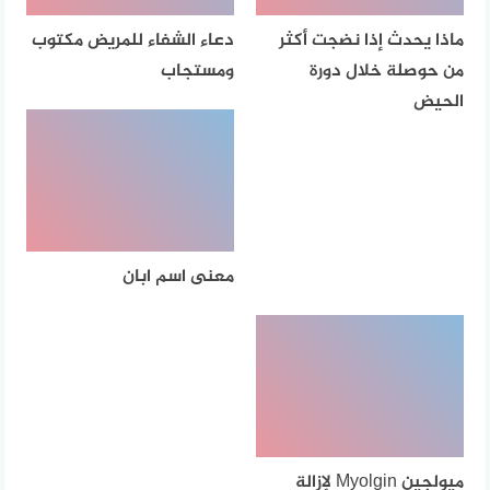
ماذا يحدث إذا نضجت أكثر
دعاء الشفاء للمريض مكتوب
من حوصلة خلال دورة
ومستجاب
الحيض
معنى اسم ابان
ميولجين Myolgin لإزالة