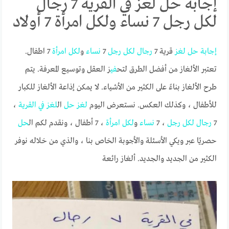
إجابة حل لغز في القرية 7 رجال
لكل رجل 7 نساء ولكل امرأة 7 أولاد
إجابة
حل
لغز
قرية 7
رجال
لكل
رجل
7
نساء
و
لكل
امرأة
7 اطفال.
تعتبر الألغاز من أفضل الطرق لتح
في
ز العقل وتوسيع المعرفة. يتم
طرح الألغاز بناءً على الكثير من الأشياء. لا يمكن إذاعة الألغاز للكبار
للأطفال ، وكذلك العكس. نستعرض اليوم
لغز
حل
ال
لغز
في
القرية
،
7
رجال
لكل
رجل
، 7
نساء
و
لكل
امرأة
، 7 أطفال ، ونقدم لكم ال
حل
حصريًا عبر ويكي الأسئلة والأجوبة الخاص بنا ، والذي من خلاله نوفر
الكثير من الجديد والجديد. ألغاز رائعة