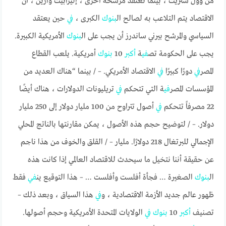
من وول ستريت ، بينما تعتقد مرشحة أخرى ، إليزابيث وارين ، أن
الاقتصاد يتم التلاعب به لصالح ال
بنوك
الكبرى ،
في
حين يعتقد
السياسي والمرشح بيرني ساندرز أن يجب على ال
بنوك
الأمريكية الكبيرة.
يجب على الحكومة تص
في
ة
أكبر
10
بنوك
أمريكية. يلعب القطاع
المصر
في
دورًا كبيرًا
في
الاقتصاد الأمريكي. – / بينما “هناك العديد من
المؤسسات المصر
في
ة التي تتحكم
في
تريليونات الدولارات ، هناك أيضًا
22 مصرفاً تتحكم
في
أصول تتراوح من 100 مليار دولار إلى 250 مليار
دولار. – / لتوضيح حجم هذه الأصول ، يمكن مقارنتها بالناتج المحلي
الإجمالي للبرتغال 218 دولارًا. مليار – / القلق والخوف من هذا ناجم
عن حقيقة أننا نتخيل ما سيحدث للاقتصاد العالمي إذا كانت هذه
ال
بنوك
الصغيرة … فجأة أفلست وأفلست … – هذا التوقيع ين
في
فقط
ظهور عالم جديد الأزمة الاقتصادية ، و
في
هذا السياق ، وبعد ذلك –
تصنيف
أكبر
10
بنوك
في
الولايات المتحدة الأمريكية وحجم أصولها.