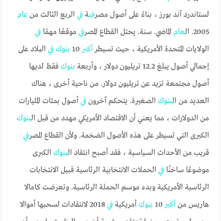
لستاندرد آند بورز ، بناءً على أصول مصر
في
ة
في
الربع الثالث من
عام
2005. ال
عام
الماضي. سنة. يحتل القطاع المصر
في
موقعًا مهمًا
في
الولايات المتحدة الأمريكية ، حيث تسيطر
أكبر
10
بنوك
في
البلاد على
إجمالي أصول يبلغ 12.2 تريليون دولار ، وأربعة
بنوك
فقط لديها
أصول مجتمعة تزيد عن تريليون دولار. من ناحية أخرى ، هناك
العديد من ال
بنوك
الصغيرة. يتحكم آخرون
في
أصول بمئات المليارات
من الدولارات ، مما يعني أن الاقتصاد الأمريكي مهدد من قبل ال
بنوك
الكبرى التي تسيطر على هذه الأصول الضخمة. ولأن القطاع المصر
في
قريب من الأحداث السياسية ، فقد أصبح انتقاد ال
بنوك
الكبرى
موضوعًا ساخنًا
في
الحملات الانتخابية الرئاسية قبيل الانتخابات
الرئاسية الأمريكية وبدء موسم الحملة الرئاسية. وتعرضت كامالا
هاريس من
أكبر
10
بنوك
أمريكية
في
2018 لانتقادات لسحبها أموالا