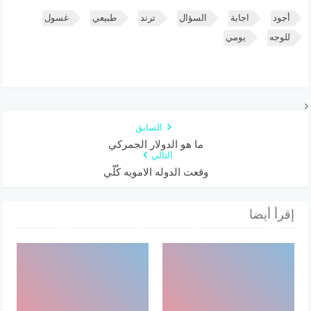
أجود
اجابة
السؤال
ترند
طبيعي
غسول
للوجه
يومي
السابق
ما هو الدولار الجمركي
التالي
وقعت الدوله الامويه كُلّي
إقرأ أيضا