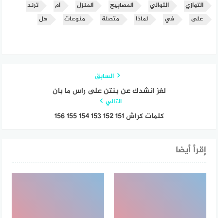
التوازي
التوالي
المصابيح
المنزل
ام
ترند
على
في
لماذا
متصلة
منوعات
هل
السابق
لغز انشدك عن بنتن على راس ما بان
التالي
كلمات كراش 151 152 153 154 155 156
إقرأ أيضا