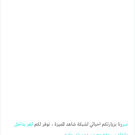
سر
رنا بزيارتكم احبائي لشبكة شاهد المميزة ، نوفر لكم
لغز
بداخل
داخله
سر
مفضوح
من
دون
شي
مايجي