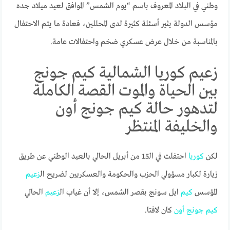
وطني في البلاد المعروف باسم “يوم الشمس” الموافق لعيد ميلاد جده
مؤسس الدولة يثير أسئلة كثيرة لدى المحللين، فعادة ما يتم الاحتفال
بالمناسبة من خلال عرض عسكري ضخم واحتفالات عامة.
زعيم كوريا الشمالية كيم جونج
بين الحياة والموت القصة الكاملة
لتدهور حالة كيم جونج أون
والخليفة المنتظر
لكن
كوريا
احتفلت في الـ15 من أبريل الحالي بالعيد الوطني عن طريق
زيارة لكبار مسؤولي الحزب والحكومة والعسكريين لضريح ال
زعيم
المؤسس
كيم
ايل سونج بقصر الشمس، إلا أن غياب ال
زعيم
الحالي
كيم
جونج
أون
كان لافتا.