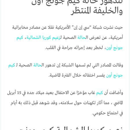
لتدهور حالة كيم جونج أون
والخليفة المنتظر
حيث نشرت شبكة “سي إن إن” الأمريكية نقلا عن مصادر مخابراتية
أمريكية، عن تعرض ال
حالة
الصحية ل
زعيم
كوريا
الشمالية
،
كيم
جونج
أون
، لخطر بعد إجرائه جراحة في القلب.
وقالت المصادر التي لم تسمها الشبكة إن تدهور ال
حالة
الصحية لـ
كيم
جونج
أون
يفسر اختفائه خلال الفترة الماضية.
وأضافت أن
كيم
غاب مؤخرًا عن الاحتفال بعيد ميلاد جده في 15 أبريل
الماضي ، مما أثار تكهنات حول سلامته، وقد شوهد قبل ذلك بـ4 أيام
في اجتماع حكومي.