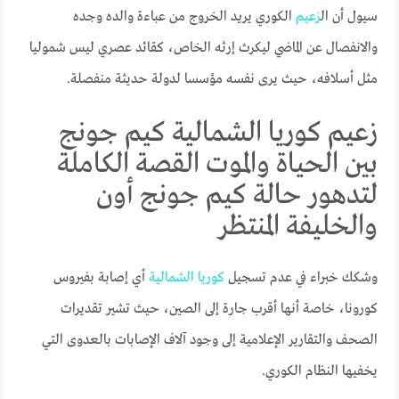
سيول أن ال
زعيم
الكوري يريد الخروج من عباءة والده وجده
والانفصال عن الماضي ليكرث إرثه الخاص، كقائد عصري ليس شموليا
مثل أسلافه، حيث يرى نفسه مؤسسا لدولة حديثة منفصلة.
زعيم كوريا الشمالية كيم جونج
بين الحياة والموت القصة الكاملة
لتدهور حالة كيم جونج أون
والخليفة المنتظر
وشكك خبراء في عدم تسجيل
كوريا
الشمالية
أي إصابة بفيروس
كورونا، خاصة أنها أقرب جارة إلى الصين، حيث تشير تقديرات
الصحف والتقارير الإعلامية إلى وجود آلاف الإصابات بالعدوى التي
يخفيها النظام الكوري.