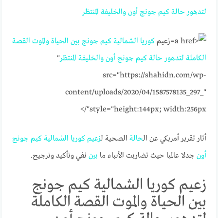
لتدهور
حالة
كيم
جونج
أون
والخليفة
المنتظر
زعيم
كوريا
الشمالية
كيم
جونج
بين
الحياة
والموت
القصة
الكاملة
لتدهور
حالة
كيم
جونج
أون
والخليفة
المنتظر
"
src="https://shahidn.com/wp-
content/uploads/2020/04/1587578135_297_"
style="height:144px; width:256px"/>
أثار تقرير أمريكي عن ال
حالة
الصحية ل
زعيم
كوريا
الشمالية
كيم
جونج
أون
جدلا عالميا حيث تضاربت الأنباء ما
بين
نفي وتأكيد وترجيح.
زعيم كوريا الشمالية كيم جونج
بين الحياة والموت القصة الكاملة