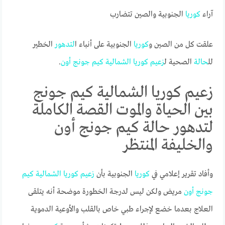
آراء
كوريا
الجنوبية والصين تتضارب
علقت كل من الصين و
كوريا
الجنوبية على أنباء ا
لتدهور
الخطير
لل
حالة
الصحية ل
زعيم
كوريا
الشمالية
كيم
جونج
أون
.
زعيم كوريا الشمالية كيم جونج
بين الحياة والموت القصة الكاملة
لتدهور حالة كيم جونج أون
والخليفة المنتظر
وأفاد تقرير إعلامي في
كوريا
الجنوبية بأن
زعيم
كوريا
الشمالية
كيم
جونج
أون
مريض ولكن ليس لدرجة الخطورة موضحة أنه يتلقى
العلاج بعدما خضع لإجراء طبي خاص بالقلب والأوعية الدموية