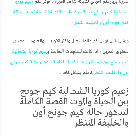
سررنا بزيارتكم احبائي لشبكة شاهد المميزة ، نوفر لكم
زعيم
كوريا
الشمالية
كيم
جونج
بين
الحياة
والموت
القصة
الكاملة
لتدهور
حالة
كيم
جونج
أون
والخليفة
المنتظر
ويشرفنا ان نوفر لكم دائما افضل واكثر الاجابات والمعلومات دقة في
المحتوى العربي ، اذا كانت المعلومات الخاصة ب
زعيم
كوريا
الشمالية
كيم
جونج
بين
الحياة
والموت
القصة
الكاملة
لتدهور
حالة
كيم
جونج
أون
والخليفة
المنتظر
كاملة بشكل كاف ..
زعيم كوريا الشمالية كيم جونج
بين الحياة والموت القصة الكاملة
لتدهور حالة كيم جونج أون
والخليفة المنتظر