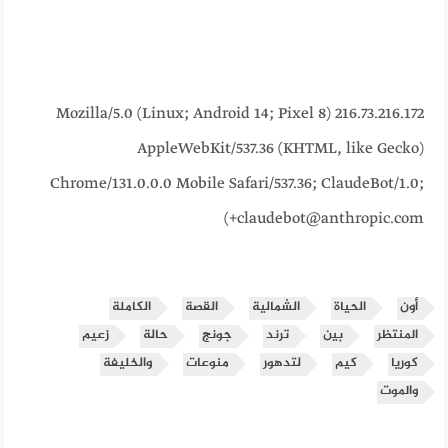
216.73.216.172 Mozilla/5.0 (Linux; Android 14; Pixel 8)
AppleWebKit/537.36 (KHTML, like Gecko)
Chrome/131.0.0.0 Mobile Safari/537.36; ClaudeBot/1.0;
+claudebot@anthropic.com)
أون
الحياة
الشمالية
القصة
الكاملة
المنتظر
بين
ترند
جونج
حالة
زعيم
كوريا
كيم
لتدهور
منوعات
والخليفة
والموت