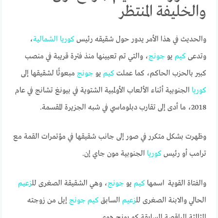
والخليفة المنتظر
والحديث في هذا الأمر يدور حول شقيقه رئيس
كوريا
الشمالية
،
وتدعى
كيم
يو
جونج
، والتي تم تعيينها منذ فترة قريبة في منصب
كبير بالحزب الحاكم، كما عملت
كيم
يو
جونج
مبعوثًا لشقيقها إلى
كوريا
الجنوبية أثناء الألعاب الأولمبية الشتوية في بيونغ تشانج في عام
2018، ما أدى إلى تقارب دبلوماسي في شبه الجزيرة المقسمة.
وظهرت بشكل متكرر في صور إلى جانب شقيقها في مؤتمرات القمة مع
ترامب أو رئيس
كوريا
الجنوبية مون جاي إن.
والفتاة القوية اسمها
كيم
يو
جونج
، وهي الشقيقة الصغرى لل
زعيم
الحالي والابنة الصغرى لل
زعيم
السابق
كيم
جونج
إيل من زوجته
الثالثة الراقصة السابقة كو يونج هوي.