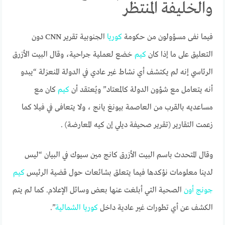
والخليفة المنتظر
فيما نفى مسؤولون من حكومة
كوريا
الجنوبية تقرير CNN دون
التعليق على ما إذا كان
كيم
خضع لعملية جراحية، وقال البيت الأزرق
الرئاسي إنه لم يكتشف أي نشاط غير عادي في الدولة المنعزلة “يبدو
أنه يتعامل مع شؤون الدولة كالمعتاد” ويُعتقد أن
كيم
كان مع
مساعديه بالقرب من العاصمة بيونغ يانج ، ولا يتعافى في فيلا كما
زعمت التقارير (تقرير صحيفة ديلي إن كيه المعارضة) .
وقال المتحدث باسم البيت الأزرق كانج مين سيوك في البيان “ليس
لدينا معلومات نؤكدها فيما يتعلق بشائعات حول قضية الرئيس
كيم
جونج
أون
الصحية التي أبلغت عنها بعض وسائل الإعلام. كما لم يتم
الكشف عن أي تطورات غير عادية داخل
كوريا
الشمالية
”.