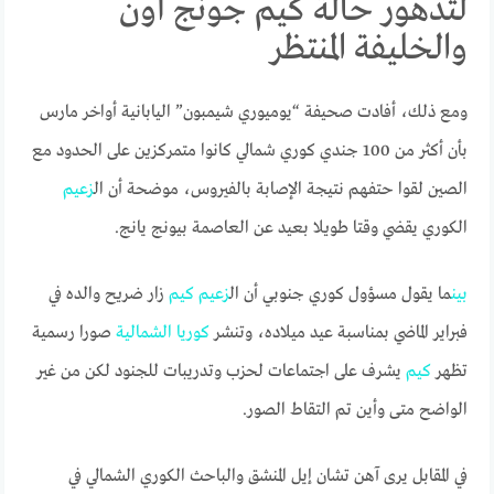
لتدهور حالة كيم جونج أون
والخليفة المنتظر
ومع ذلك، أفادت صحيفة “يوميوري شيمبون” اليابانية أواخر مارس
بأن أكثر من 100 جندي كوري شمالي كانوا متمركزين على الحدود مع
الصين لقوا حتفهم نتيجة الإصابة بالفيروس، موضحة أن ال
زعيم
الكوري يقضي وقتا طويلا بعيد عن العاصمة بيونج يانج.
بين
ما يقول مسؤول كوري جنوبي أن ال
زعيم
كيم
زار ضريح والده في
فبراير الماضي بمناسبة عيد ميلاده، وتنشر
كوريا
الشمالية
صورا رسمية
تظهر
كيم
يشرف على اجتماعات لحزب وتدريبات للجنود لكن من غير
الواضح متى وأين تم التقاط الصور.
في المقابل يرى آهن تشان إيل المنشق والباحث الكوري الشمالي في