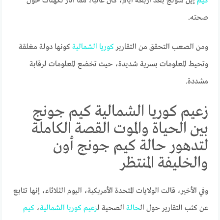
كيم
إيل سونج بعد أربعة أيام، كان غائبًا، مما أثار تكهنات حول
صحته.
ومن الصعب التحقق من التقارير
كوريا
الشمالية
كونها دولة مغلقة
وتحيط المعلومات بسرية شديدة، حيث تخضع المعلومات لرقابة
مشددة.
زعيم كوريا الشمالية كيم جونج
بين الحياة والموت القصة الكاملة
لتدهور حالة كيم جونج أون
والخليفة المنتظر
وفي الأخير، قالت الولايات المتحدة الأمريكية، اليوم الثلاثاء، إنها تتابع
عن كثب التقارير حول ال
حالة
الصحية ل
زعيم
كوريا
الشمالية
،
كيم