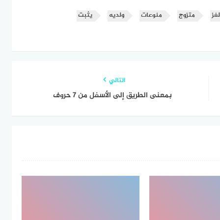
لغز
متزوج
منوعات
ولديه
يثبت
التالي
بمعنى الطريق إلى الأسفل من 7 حروف