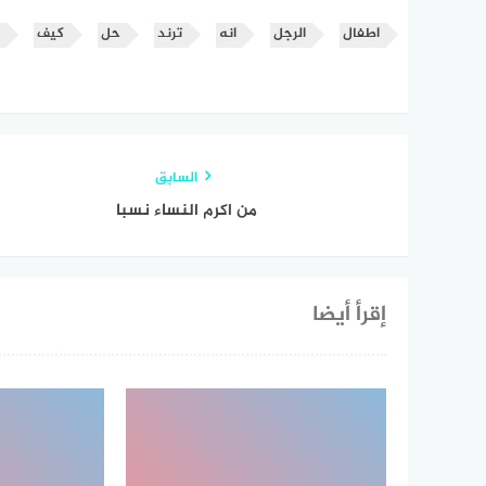
اطفال
الرجل
انه
ترند
حل
كيف
السابق
من اكرم النساء نسبا
إقرأ أيضا