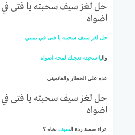
حل لغز سيف سحبته يا فتى في ي
اضواه
حل
لغز
سيف
سحبته
يا
فتى
في
يميني
وال
يا
سحبته
تعجبك
لمحة
اضواه
عده على الخطار والغانميني
حل لغز سيف سحبته يا فتى في ي
اضواه
تراء صعبة ردة ال
سيف
بخاه ؟