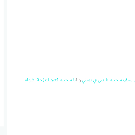
سيف
سحبته
يا
فتى
في
يميني
وال
يا
سحبته
تعجبك
لمحة
اضواه