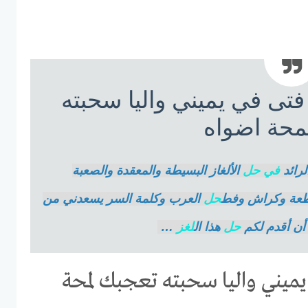
تى في يميني واليا سحبته
محة اضواه
رائد
في
حل
الألغاز البسيطة والمعقدة والصعبة
قاطعة وكراش وفط
حل
العرب وكلمة السر يسعدني من
ن أقدم لكم
حل
هذا ال
لغز
…
ميني واليا سحبته تعجبك لمحة