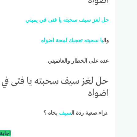
اضواه
حل
لغز
سيف
سحبته
يا
فتى
في
يميني
وال
يا
سحبته
تعجبك
لمحة
اضواه
عده على الخطار والغانميني
حل لغز سيف سحبته يا فتى في ي
اضواه
تراء صعبة ردة ال
سيف
بخاه ؟
اجابة 