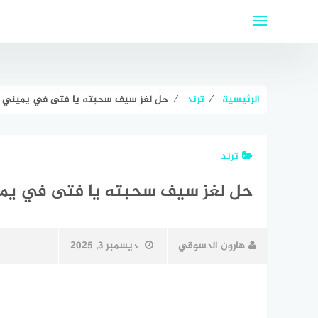
لتجاوز
لى
لمحتوى
الرئيسية
⁄
ترند
⁄
حل لغز سيف سحبته يا فتى في يميني وا
ترند
حل لغز سيف سحبته يا فتى في يمي
هارون الدسوقي
ديسمبر 3, 2025