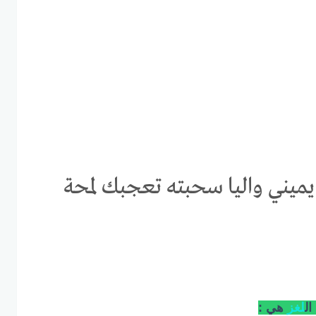
ميني واليا سحبته تعجبك لمحة
ال
لغز
هي :