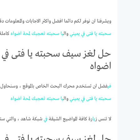
ويشرفنا ان نوفر لكم دائما افضل واكثر الاجابات والمعلومات د
سحبته
يا
فتى
في
يميني
وال
يا
سحبته
تعجبك
لمحة
اضواه
كاملة
حل لغز سيف سحبته يا فتى في ي
اضواه
في
فضل ان تستخدم محرك البحث الخاص بالموقع ، وسنحاول
سحبته
يا
فتى
في
يميني
وال
يا
سحبته
تعجبك
لمحة
اضواه
لا تنس ز
يا
رة كافة المواضيع الشيقة
في
شبكة شاهد ، والتي ست
حل لغز سيف سحبته يا فتى في ي