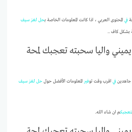
قة
في
المحتوى العربي ، اذا كانت المعلومات الخاصة ب
حل
لغز
سيف
 بشكل كاف ..
ميني واليا سحبته تعجبك لمحة
 جاهدين
في
اقرب وقت تو
في
ر المعلومات الأفضل حول
حل
لغز
سيف
تعجبك
م ان شاء الله.
ميني واليا سحبته تعجبك لمحة