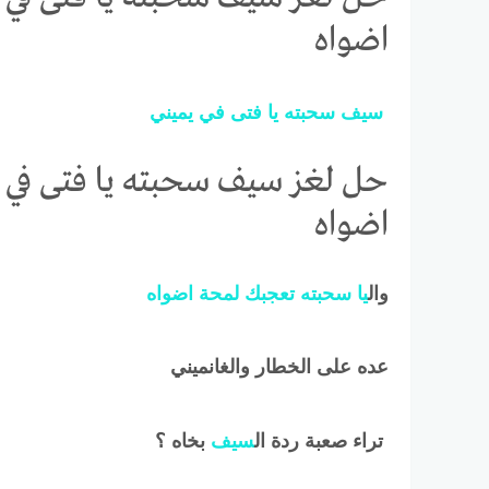
اضواه
سيف
سحبته
يا
فتى
في
يميني
حل لغز سيف سحبته يا فتى في ي
اضواه
وال
يا
سحبته
تعجبك
لمحة
اضواه
عده على الخطار والغانميني
تراء صعبة ردة ال
سيف
بخاه ؟