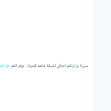
سررنا بز
يا
رتكم احبائي لشبكة شاهد المميزة ، نوفر لكم
حل
لغز