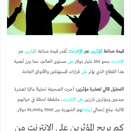
قيمة صناعة
المؤثرين
عبر
الإنترنت
:
تُقدر قيمة صناعة
المؤثرين
عبر
الإنترنت
بنحو 250 مليار دولار
على
مستوى العالم، مما يبرز أهمية
هذا القطاع الذي يؤثر
على
قرارات المستهلكين والأذواق العامة.
التحليل المالي لعشرة مؤثرين:
أجرت الصحيفة تحليلاً ماليًا لعشرة
مبدعين ومؤثرين بارزين
على
الإنترنت
، ملتقطة لحظة في حياتهم
المالية. يبلغ إجمالي
إيرادات
هم الشهرية بين 7000 و59,000 دولار.
كم يربح المؤثرين على الإنترنت من