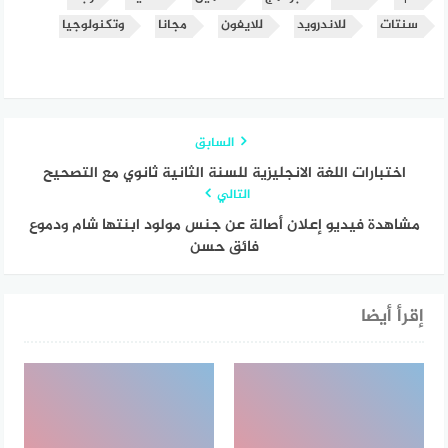
سنتات
للاندرويد
للايفون
مجانا
وتكنولوجيا
السابق
اختبارات اللغة الانجليزية للسنة الثانية ثانوي مع التصحيح
التالي
مشاهدة فيديو إعلان أصالة عن جنس مولود ابنتها شام ودموع
فائق حسن
إقرأ أيضا