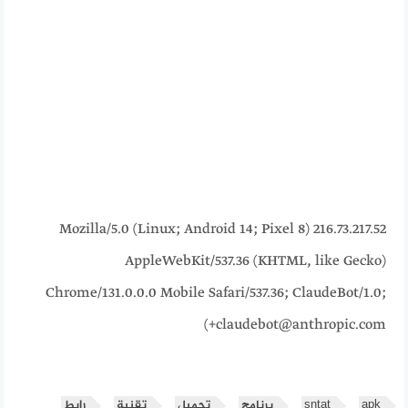
216.73.217.52 Mozilla/5.0 (Linux; Android 14; Pixel 8)
AppleWebKit/537.36 (KHTML, like Gecko)
Chrome/131.0.0.0 Mobile Safari/537.36; ClaudeBot/1.0;
+claudebot@anthropic.com)
apk
sntat
برنامج
تحميل
تقنية
رابط