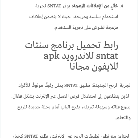
خالٍ من الإعلانات المزعجة:
يوفر SNTAT تجربة
استخدام سلسة ومريحة، حيث لا يتضمن إعلانات
مزعجة تشوش على تجربة المستخدم.
رابط تحميل برنامج سنتات
sntat للاندرويد apk
للايفون مجانا
تجربة الربح الجديدة: تطبيق SNTAT يمثل رفيقًا موثوقًا للأفراد
الذين يتطلعون إلى استغلال فرص العمل عبر الإنترنت بشكل فعّال.
بتنوع فئاته وسهولة تنزيله، يفتح الباب أمام رحلة جديدة للربح
والتعلم.
الختام: مع تطور تطبيقات الربح عبر الإنترنت، يظهر SNTAT كخيار