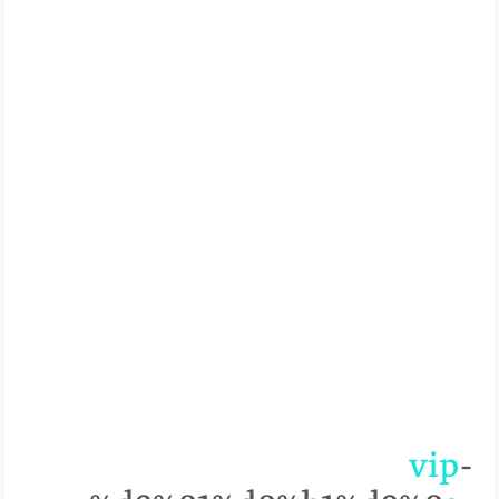
vip
-