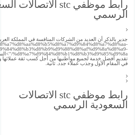
رابط موظفي stc الاتصالات 
الرسمي
جدير بالذكر أن العديد من الشركات المنافسة في المملكة العرب
8%a7%d8%aa%d8%b5%d8%a7%d9%84%d8%a7%d8%aa-
9%84%d8%b3%d8%b9%d9%88%d8%af%d9%8a%d8%a9-
%b3%d9%85%d9%8a
تقديم أفضل خدمة لجميع مواطنيها من أجل كسب ثقة عملائها و
في المقام الأول وجذب عملاء جدد. ثانية.
رابط موظفي stc الاتصالات
السعودية الرسمي