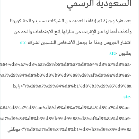
السعودية الرسمي
بعد فترة وجيزة تم إيقاف العديد من الشركات بسبب جائحة كورونا
وأخذت أعمالها عبر الإنترنت من منازلها لمنع الاجتماعات والحد من
انتشار الفيروس وهذا ما يجعل الأشخاص المنتسبين لشركة
stc
يطلبون
-
stc
%84%d8%a7%d8%aa%d8%b5%d8%a7%d9%84%d8%a7%d8%aa-
%a7%d9%84%d8%b3%d8%b9%d9%88%d8%af%d9%8a%d8%a9-
%d8%a7%d9%84%d8%b1%d8%b3%d9%85%d9%8a/">رابط
stc
-
%84%d8%a7%d8%aa%d8%b5%d8%a7%d9%84%d8%a7%d8%aa-
%a7%d9%84%d8%b3%d8%b9%d9%88%d8%af%d9%8a%d8%a9-
%d8%a7%d9%84%d8%b1%d8%b3%d9%85%d9%8a/">موظفي