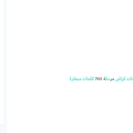
ات
كراش
مر
حل
ة 700
كلمات
مبعثرة