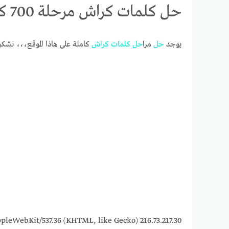
حل كلمات كراش مرحلة 700 كلمات مبعثرة
يوجد
حل
مرا
حل
كلمات
كراش
كاملة على هاذا الموقع،،، نشك
15_7) AppleWebKit/537.36 (KHTML, like Gecko)