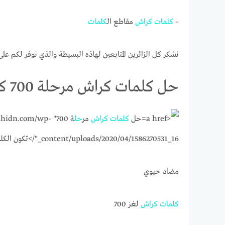
–
كلمات
كراش
مقاطع ال
كلمات
نشكر كل الزائرين المتابعين لهاذه البسيطة والذي نوفر لكم 
حل كلمات كراش مرحلة 700 كلمات مبعثرة
حل
كلمات
كراش
مر
حل
ة 700" idn.com/wp
content/uploads/2020/04/1586270531_16_"/>
تكون الكلم
مضاد حيوي
كلمات
كراش
لغز 700