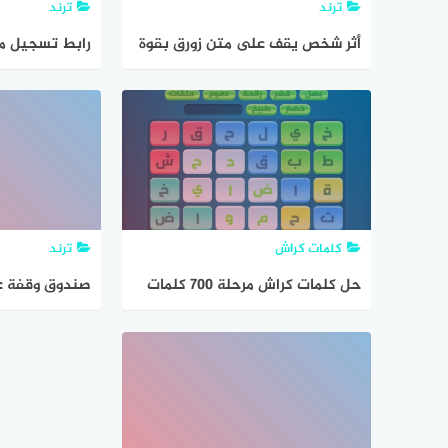
ترند
ترند
أثر شخص يقف على متن زورق بقوة
مقدارها 700 نيوتن لقذف المرساة
جنيه .. هل هو 
جانبيا احسب تسارع الزورق إذا كانت
كتلته مع الشخص تساوي 100 كجم
كلمات كراش
ترند
حل كلمات كراش مرحلة 700 كلمات
صندوق وقفة ع
مبعثرة
المستفيدين 
وقفة عز بقيمة 700 شيك