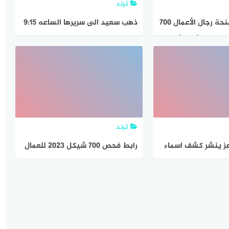
ترند
رابط تسجيل منحة رجال الأعمال 700
ذهب سعيد الى سريرها الساعه 9:15
صحيح ؟ أخبار أخرى
مساء واستيقظ الساعه 7:00 صباحا
الزمن الذي قضاه نائما
ترند
ز ينشر كشف اسماء
رابط فحص 700 شيكل 2023 للعمال
من كشف مساعدات
بغزة
ل