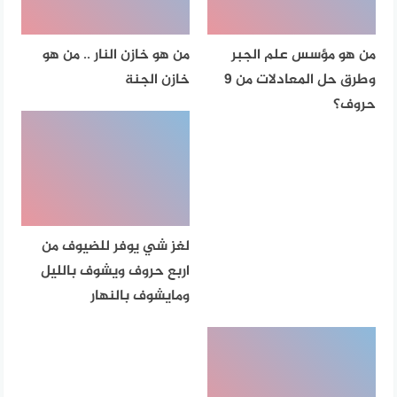
من هو مؤسس علم الجبر
من هو خازن النار .. من هو
وطرق حل المعادلات من 9
خازن الجنة
حروف؟
لغز شي يوفر للضيوف من
اربع حروف ويشوف بالليل
ومايشوف بالنهار