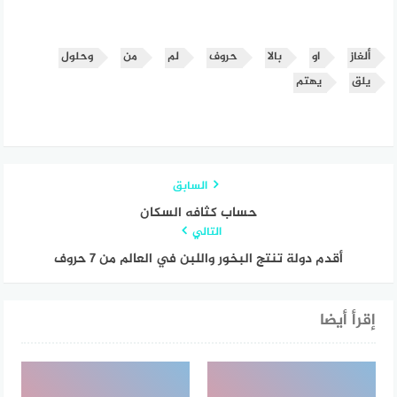
ألغاز
او
بالا
حروف
لم
من
وحلول
يلق
يهتم
السابق
حساب كثافه السكان
التالي
أقدم دولة تنتج البخور واللبن في العالم من 7 حروف
إقرأ أيضا