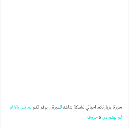
سررنا بزيارتكم احبائي لشبكة شاهد ا
لم
ميزة ، نوفر لكم
لم
يلق
بالا
او
لم
يهتم
من
5
حروف