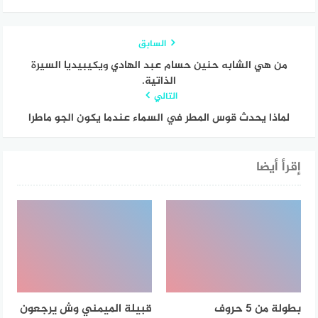
السابق
من هي الشابه حنين حسام عبد الهادي ويكيبيديا السيرة
الذاتية.
التالي
لماذا يحدث قوس المطر في السماء عندما يكون الجو ماطرا
إقرأ أيضا
بطولة من 5 حروف
قبيلة الميمني وش يرجعون