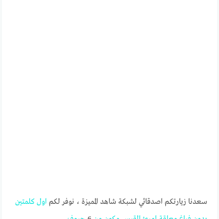
سعدنا زيارتكم اصدقائي لشبكة شاهد المميزة ، نوفر لكم
اول
كلمتين
بدون
فراغ
معلقة
امرئ
القيس
مكون
من
6
حروف