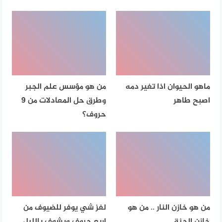
ماهو الحيوان اذا تغير دمه
من هو مؤسس علم الجبر
اصبح طاهر
وطرق حل المعادلات من 9
حروف؟
من هو خازن النار .. من هو
لغز شي يوفر للضيوف من
خازن الجنة
اربع حروف ويشوف بالليل