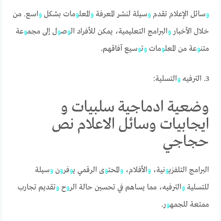
و
سائل الإعلام تقدم
و
سيلة لنشر المعرفة
و
المعل
و
مات بشكل
و
اسع. من
خلال الأخبار
و
البرامج التعليمية، يمكن للأفراد ال
و
ص
و
ل إلى مجم
و
عة
متن
و
عة من المعل
و
مات
و
ت
و
سيع آفاقهم.
3. الترفيه
و
التسلية:
وضعية ادماجية سلبيات و
ايجابيات وسائل الاعلام نص
حجاجي
البرامج التلفزي
و
نية،
و
الأفلام،
و
المحت
و
ى الرقمي ي
و
فر
و
ن
و
سيلة
للتسلية
و
الترفيه، مما يساهم في تحسين حالة الر
و
ح
و
تقديم تجارب
ممتعة للجمه
و
ر.