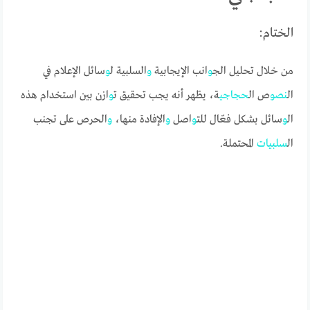
الختام:
من خلال تحليل الج
و
انب الإيجابية
و
السلبية ل
و
سائل الإعلام في
ال
نص
و
ص ال
حجاجي
ة، يظهر أنه يجب تحقيق ت
و
ازن بين استخدام هذه
ال
و
سائل بشكل فعّال للت
و
اصل
و
الإفادة منها،
و
الحرص على تجنب
ال
سلبيات
المحتملة.