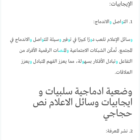
الإيجابيات:
1. الت
و
اصل
و
الاندماج:
و
سائل الإعلام تلعب د
و
رًا كبيرًا في ت
و
فير
و
سيلة للت
و
اصل
و
الاندماج في
المجتمع. تُمكّن الشبكات الاجتماعية
و
الم
نص
ات الرقمية الأفراد من
التفاعل
و
تبادل الأفكار بسه
و
لة، مما يعزز الفهم المتبادل
و
يعزز
العلاقات.
وضعية ادماجية سلبيات و
ايجابيات وسائل الاعلام نص
حجاجي
2. نشر المعرفة: