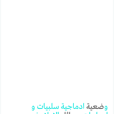
و
ضعية
ادماجية
سلبيات
و