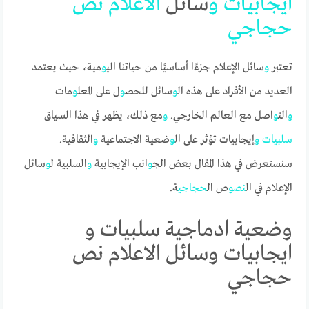
ايجابيات
و
سائل
الاعلام
نص
حجاجي
تعتبر
و
سائل الإعلام جزءًا أساسيًا من حياتنا الي
و
مية، حيث يعتمد
العديد من الأفراد على هذه ال
و
سائل للحص
و
ل على المعل
و
مات
و
الت
و
اصل مع العالم الخارجي.
و
مع ذلك، يظهر في هذا السياق
سلبيات
و
إيجابيات تؤثر على ال
و
ضعية الاجتماعية
و
الثقافية.
سنستعرض في هذا المقال بعض الج
و
انب الإيجابية
و
السلبية ل
و
سائل
الإعلام في ال
نص
و
ص ال
حجاجي
ة.
وضعية ادماجية سلبيات و
ايجابيات وسائل الاعلام نص
حجاجي