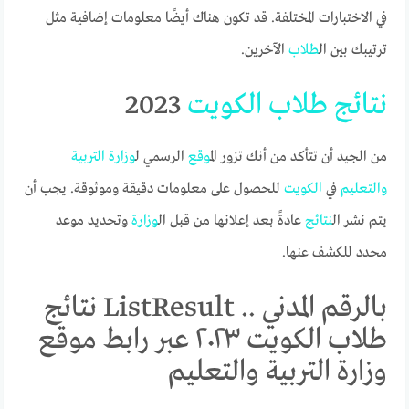
في الاختبارات المختلفة. قد تكون هناك أيضًا معلومات إضافية مثل
ترتيبك بين ال
طلاب
الآخرين.
نتائج
طلاب
الكويت
2023
من الجيد أن تتأكد من أنك تزور ال
موقع
الرسمي ل
وزارة
التربية
والتعليم
في
الكويت
للحصول على معلومات دقيقة وموثوقة. يجب أن
يتم نشر ال
نتائج
عادةً بعد إعلانها من قبل ال
وزارة
وتحديد موعد
محدد للكشف عنها.
بالرقم المدني .. ListResult نتائج
طلاب الكويت ٢٠٢٣ عبر رابط موقع
وزارة التربية والتعليم