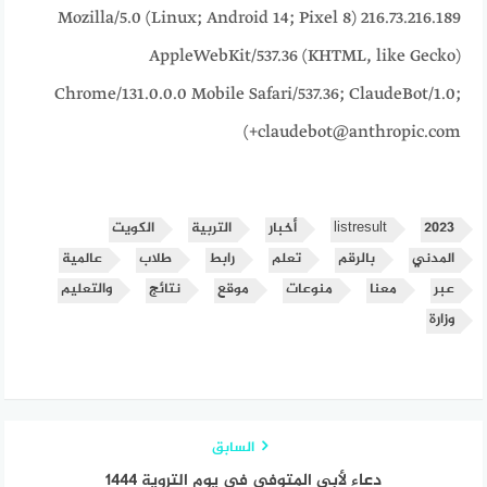
216.73.216.189 Mozilla/5.0 (Linux; Android 14; Pixel 8)
AppleWebKit/537.36 (KHTML, like Gecko)
Chrome/131.0.0.0 Mobile Safari/537.36; ClaudeBot/1.0;
+claudebot@anthropic.com)
2023
listresult
أخبار
التربية
الكويت
المدني
بالرقم
تعلم
رابط
طلاب
عالمية
عبر
معنا
منوعات
موقع
نتائج
والتعليم
وزارة
السابق
دعاء لأبي المتوفي في يوم التروية 1444