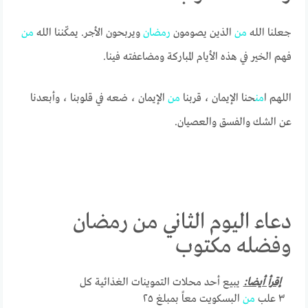
جعلنا الله
من
الذين يصومون
رمضان
ويربحون الأجر. يمكّننا الله
من
فهم الخير في هذه الأيام المباركة ومضاعفته فينا.
اللهم ا
من
حنا الإيمان ، قربنا
من
الإيمان ، ضعه في قلوبنا ، وأبعدنا
عن الشك والفسق والعصيان.
دعاء اليوم الثاني من رمضان
وفضله مكتوب
إقرأ أيضا:
يبيع أحد محلات التموينات الغذائية كل
٣ علب
من
البسكويت معاً بمبلغ ٢٥