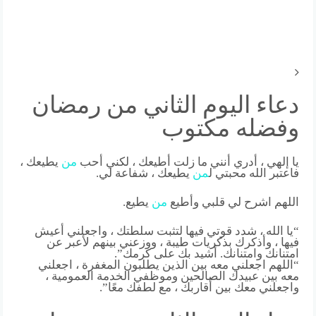
دعاء اليوم الثاني من رمضان
وفضله مكتوب
يا إلهي ، أدري أنني ما زلت أطيعك ، لكني أحب
من
يطيعك ،
فاعتبر الله محبتي ل
من
يطيعك ، شفاعة لي.
اللهم اشرح لي قلبي وأطيع
من
يطيع.
“يا الله ، شدد قوتي فيها لتثبت سلطتك ، واجعلني أعيش
فيها ، وأذكرك بذكريات طيبة ، ووزعني بينهم لأعبر عن
امتنانك وامتنانك. أشيد بك على كرمك”.
“اللهم اجعلني معه بين الذين يطلبون المغفرة ، اجعلني
معه بين عبيدك الصالحين وموظفي الخدمة العمومية ،
واجعلني معك بين أقاربك ، مع لطفك معًا”.