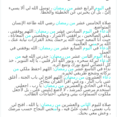
في
اليوم
الرابع عشر
من
رمضان
، توسل الله لي ألا يسيء
إليّ ، بل أن يخبرني عن الخطيئة والخطأ.
صلاة الخامس عشر
من
رمضان
رضي الله طاعة الإنسان
المتواضع.
ال
دعاء
في
اليوم
السادس عشر
من
رمضان
: اللهم يوفقني ،
يلقي الصالحين ، يرافقني الأشرار ، ويخلصني
من
المعاناة ،
حيث أنا المعبد حيث الله يرحمك يتخذ القرارات نيابة عنك ،
الله يرح
من
ي. العالمية.
ال
دعاء
في
اليوم
السابع عشر
من
رمضان
: الله يوفقني في
العمل.
نداء
اليوم
الثا
من
عشر
من
رمضان
: حذرني الله فيه
من
ال
دعاء
لبركة سحره ، ونور الله أنار قلبي ، يا إله التنوير ، خذ
كل أعضائي لتتبع نورك وتتبع أثره.
نداء في التاسع عشر
من
رمضان
: اللهم احفظ ملكي
من
بركاته وشجع طريقي لخيره.
دعاء
العشرون
من
رمضان
: اللهم افتح لي باب الجنة ، أغلق
عني باب النار ، ودعني أقرأ القرآن بنجاح.
نداء في الحادي والعشرين
من
رمضان
: يا رب ، اجعلني
أستخدم مرضي كمرشد ، لا لأضع إبليس علي ، بل لأجعل
ملكوت السماوات بيتي وحيلي. احتياجات الطالب.
صلاة لليوم
الثاني
والعشرين
من
رمضان
: يا الله ، افتح لي
باب نعمتي ، أبعث عليّ فيه ، وا
من
حني النجاح حسب مرضك
، وعش معي بحبك.