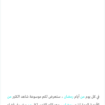
في كل يوم
من
أيام
رمضان
، ستعرض لكم موسوعة شاهد الكثير
من
الأدعية المهمة لشهر
رمضان
، وهو الله القدير لكل
من
يرغب في قضاء