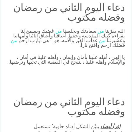
دعاء اليوم الثاني من رمضان
وفضله مكتوب
الله يقرّبنا
من
سعادتك ويخلصنا
من
غضبك ويسمح لنا
بقراءة كتبك المقدسة وحفظ أعناقنا وأعناق آبائنا وأمهاتنا
وعشيرتنا
من
عذاب القبر وآلامه. هو – هي. يارب ارحم
من
فضلك ارحم وافتح ناراً.
يا إلهي ، أهله علينا بأمان وإيمان ، وأهله علينا في أمان ،
والإسلام وأهله علينا ، لتنجح في القضية التي تحبها وترضيها.
دعاء اليوم الثاني من رمضان
وفضله مكتوب
إقرأ أيضا:
يبيِّن الشكل أدناه حاوية ُ تستعمل