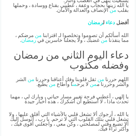
يستغيث ينهى في الغضب والنار.
يا الله زينها بحجاب وعفة ، غطيني بقناع ووسادة ، وحملها
بقلب
من
الإنصاف والعدالة والأمان.
أفضل
دعاء
ل
رمضان
الله أسألكم أن تصوموا وتخلصوا لـ اقترابنا
من
مرضكم ،
مما ينقذنا
من
غضبك ، ولا يجعلنا خاسرين في
رمضان
.
دعاء اليوم الثاني من رمضان
وفضله مكتوب
اللهم حررنا
من
ثقل قلوبنا وفك أعناقنا وحررنا
من
الشر
والشر وحررنا م
من
لا يرح
من
ا وأطاع
من
يطيع.
يا إلهي ، أعطني فرحة تغيير مسار حياتي ، وبارك لي ، مهما
تحدث ماذا ، لا أستطيع أن أشكرك ، هذه أخبار جيدة
يا الله ، أرجوك ألا تشغل قلبي بالأشياء التي أقلق عليها ، ولا
تشغل قلبي بتلك القلوب التي لا ترحم. يا رب ، أتوسل إليك
ألا تضيع وقتي لمصلحتي ، وكن معي ، واجعلني أقوى فيك ،
وأكثر ثراءً فيك.