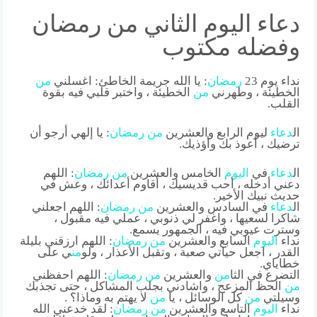
دعاء اليوم الثاني من رمضان
وفضله مكتوب
نداء يوم 23
رمضان
: يا الله جريمة الخاطئ: اغسلني
من
الخطيئة ، وطهرني
من
الخطيئة ، واختبر قلبي فيه بقوة
القلب.
ال
دعاء
ليوم الرابع والعشرين
من
رمضان
: يا إلهي أرجو أن
ترضيك ، أعوذ بك وأؤذيك.
ال
دعاء
في
اليوم
الخامس والعشرين
من
رمضان
: اللهم
دعني أدخله ، أحب قديسيك ، أقاوم أعدائك ، وعش في
حديث نبيك الأخير.
ال
دعاء
في السادس والعشرين
من
رمضان
: اللهم اجعلني
شاكرا لسعيها ، واغفر لي ذنوبي ، عملي فيه مقبول ،
وسترت عيوبي فيه ، الجمهور يسمع.
نداء
اليوم
السابع والعشرين
من
رمضان
: اللهم ارزقني بليلة
القدر ، اجعل حياتي صعبة ، وتقبل الأعذار ، ولو
من
ي على
خطاياي.
التضرع في الثا
من
والعشرين
من
رمضان
: اللهم احفظني
من
الحظ المزعج ، واشادني بجلب المشاكل ، حتى تجذبك
وسيلتي
من
كل الوسائل ، يا
من
لا يهتم به وماذا؟ .
نداء
اليوم
التاسع والعشرين
من
رمضان
: لقد خدعني الله