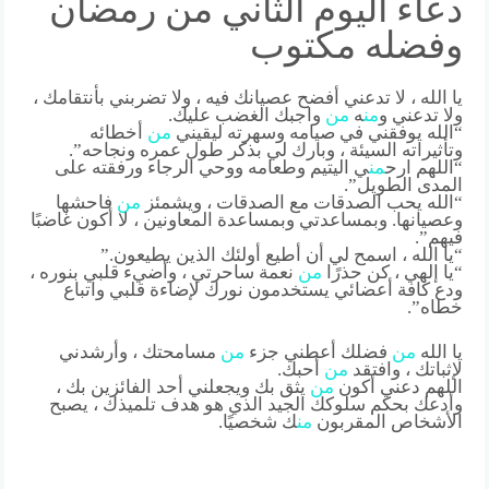
دعاء اليوم الثاني من رمضان
وفضله مكتوب
يا الله ، لا تدعني أفضح عصيانك فيه ، ولا تضربني بأنتقامك ،
ولا تدعني و
من
ه
من
واجبك الغضب عليك.
“الله يوفقني في صيامه وسهرته ليقيني
من
أخطائه
وتأثيراته السيئة ، وبارك لي بذكر طول عمره ونجاحه”.
“اللهم ارح
من
ي اليتيم وطعامه ووحي الرجاء ورفقته على
المدى الطويل”.
“الله يحب الصدقات مع الصدقات ، ويشمئز
من
فاحشها
وعصيانها. وبمساعدتي وبمساعدة المعاونين ، لا أكون غاضبًا
فيهم”.
“يا الله ، اسمح لي أن أطيع أولئك الذين يطيعون.”
“يا إلهي ، كن حذرًا
من
نعمة ساحرتي ، وأضيء قلبي بنوره ،
ودع كافة أعضائي يستخدمون نورك لإضاءة قلبي واتباع
خطاه”.
يا الله
من
فضلك أعطني جزء
من
مسامحتك ، وأرشدني
لإثباتك ، وافتقد
من
أحبك.
اللهم دعني أكون
من
يثق بك ويجعلني أحد الفائزين بك ،
وأدعك بحكم سلوكك الجيد الذي هو هدف تلميذك ، يصبح
الأشخاص المقربون
من
ك شخصيًا.