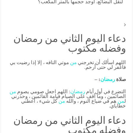
لنقل البضائع، أوجد حجمها بالمتر المكعب؟
دعاء اليوم الثاني من رمضان
وفضله مكتوب
اللهم اسألك أن تخرجني
من
موتي التافه ، إلا إذا رضيت بي
فاغفر لي حتى أرحم.
صلاة
رمضان
: –
التضرع في أول أيام
رمضان
: اللهم اجعل صومي يصوم
من
الصائمين ، وما أقف على الصيام قيامة القائمين ، وحذرني
ل
من
هم في ضياع النوم ، والله
من
كل شيء ، أعطني
خطاياي.
دعاء اليوم الثاني من رمضان
وفضله مكتوب