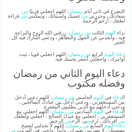
التضرع في ثاني أيام
رمضان
: اللهم اجعلني قريبًا
من
سعادتك ، وحررني
من
غضبك واستيائك ، وتمكنني
من
قراءة
لطفك ، أرحم الرحمة.
نداء
اليوم
الثالث
من
رمضان
: رزقني الله الروح والبراعة
فيه ، وأبعدني عن الجهل والتظاهر ، ودعني أشارك فيه كل
الخير.
دعاء
اليوم
الرابع
من
رمضان
: اللهم اجعلني قويا ، ثبت
أوامرك ، واجعلني أشعر بحنينك فيه.
دعاء اليوم الثاني من رمضان
وفضله مكتوب
ال
دعاء
في
اليوم
الخامس
من
رمضان
: اللهم دعني أدخل
بين المستغفرين ، ودعني أدخل بين عبادك الصالحين ،
ودعني أدخلهم مع الذين يطلبون المغفرة.
ال
دعاء
في
اليوم
السادس
من
رمضان
: اللهم اجعلني مع
المستغفرين ، اجعلني مع عبدك الصالح ، اجعلني ولطفك
من
أقربائك ، ارح
من
ي. الرح
من
الرحيم.
دعاء
اليوم
السابع
من
رمضان
: اللهم لا تخذلني لفضح
معصيتك ، لا تضربني بقمرك ، وأبدل واجبي في الهروب
من