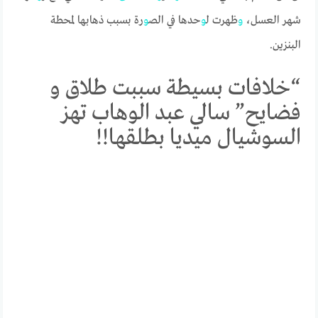
شهر العسل،
و
ظهرت ل
و
حدها في الص
و
رة بسبب ذهابها لمحطة
البنزين.
“خلافات بسيطة سببت طلاق و
فضايح” سالي عبد الوهاب تهز
السوشيال ميديا بطلقها!!