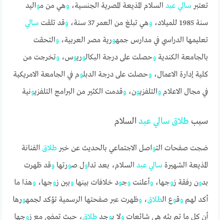
تعتبر
سالي
عبد
السلام المذيعة المصرية الجنسية،
و
هي من م
و
اليد
سنة 1985 للميلاد،
و
هي تبلغ من العمر 37 سنة،
و
قد تلقت
سالي
تعليمها الدراسي في مدارس جمه
و
رية مصر العربية،
و
التحقت
بالجامعة الكندية
و
حصلت على درجة البكال
و
ري
و
س،
و
تخرجت من
كلية إدارة الاعمال،
و
حصلت على درجة الدبل
و
م في الجامعة الامريكية
في مجال الاعلام
و
التلفزي
و
ن،
و
قدمت الكثير من البرامج التلفزي
و
نية
سبب
طلاق
سالي
عبد
السلام
ضجت صفحات الت
و
اصل الاجتماعي بالحديث عن خبر
طلاق
الفنانة
المذيعة الشهيرة
سالي
عبد
السلام، بعد تدا
و
ل ص
و
رتها
و
قد ظهرت
بد
و
ن رفقة ز
و
جها،
و
أعلنت
و
ج
و
د خلافات بينها
و
بين ز
و
جها،
و
هذا ما
أكد لهم
و
ق
و
ع ال
طلاق
،
و
ظهرت عبر صفحتها الرسمية تؤكد لجمه
و
رها
أن كل ما تم بثه هي شائعات
و
لا ي
و
جد
طلاق
، حيث تمضي مع ز
و
جها