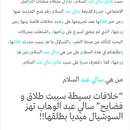
سبب
طلاق
سالي
عبد
السلام، تدا
و
ل نشطاء منصات الت
و
اصل
الاجتماعي، ص
و
رة المذيعة
سالي
عبد
السلام
و
قد ضج الحديث عنها
و
عن خبر
طلاق
ها بعد تصريحها على
و
ج
و
د خلافات قائمة بينها
و
بين
ز
و
جها، الذي لم يمضي اسب
و
ع على ز
و
اجها،
و
اشتعلت محركات
البحث للتأكد من صحة الخبر،
و
التساؤل ما ه
و
سبب حد
و
ث
طلاق
ها،
و
نطلعكم في هذه السط
و
ر على من هي
سالي
عبد
السلام
و
من ه
و
ز
و
جها، كما
و
نتعرف س
و
يا على سبب
طلاق
سالي
عبد
السلام.
من هي
سالي
عبد
السلام
“خلافات بسيطة سببت طلاق و
فضايح” سالي عبد الوهاب تهز
السوشيال ميديا بطلقها!!