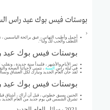
بوستات فيس بوك عيد راس السنة الم
أجمل وأطيب التهاني ، عبق برائحة الياسمين ،
اللطف والحب لك ولنا”.
بوستات فيس بوك عيد راس ا
تمر الأيام والأشهر ، فلنبدأ سنة جديدة ، ونقلب 
في ليلة رأس
السنة
، نتمنى لأحبائنا الصحة والت
لقد حان العام الجديد ونبارك لكل العشاق ونسأل
بوستات فيس بوك عيد راس ا
الحنين يسبق خطوتي ، قبل أن أراك ، أشتاق قبل أ
تشرق الشمس في يوم جديد من العام الجديد ، يا
2021 رسائل العام الجديد