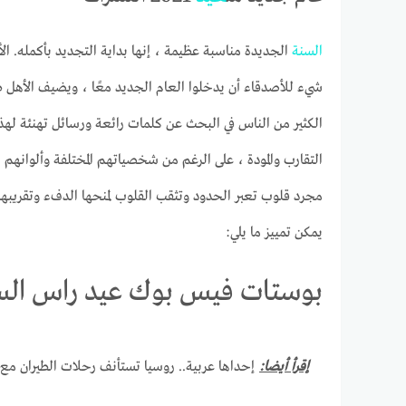
السنة
الجديدة مناسبة عظيمة ، إنها بداية التجديد بأكمله. ا
شيء للأصدقاء أن يدخلوا العام الجديد معًا ، ويضيف الأهل طفلً
الكثير من الناس في البحث عن كلمات رائعة ورسائل تهنئة لهذ
التقارب والمودة ، على الرغم من شخصياتهم المختلفة وألوانهم 
مجرد قلوب تعبر الحدود وتثقب القلوب لمنحها الدفء وتقريبها.
يمكن تمييز ما يلي:
بوستات فيس بوك عيد راس السنة الم
إقرأ أيضا:
إحداها عربية.. روسيا تستأنف رحلات الطيران مع 8 دول