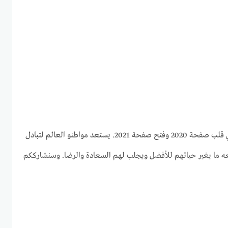
بدأ العد التنازلي للعام الجديد على Facebook Posts 2021 في قلب صفحة 2020 وفتح صفحة 2021. يستعد مواطنو العالم لتبادل
معه ما يغير حياتهم للأفضل ويجلب لهم السعادة والرضا. وسنشارككم