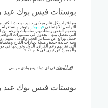
بوستات فيس بوك عيد راس ا
مع اقتراب كل عام ميلادي جديد ، يبحث الكثي
التواصل الاجتماعي
فيس
بوك
وتويتر وإنستغرام 
بعضهم البعض وسعادتهم. مناسبات بالرغم من اخت
التي تفصل بينها ، يجدون في منشورات التواصل 
جميل ورائع عن مشاعر الحب والدفء بينهم ، وي
سنة جديدة جيدة ، مليئة بعبارات الفرح ومغطاة 
التي تقربهم رغم الفراق. الدول وتوزيعها في دو
والمميزة عن نيوي في عام 2021 ..
إقرأ أيضا:
في اي دولة يقع وادي موسى
بوستات فيس بوك عيد راس ا