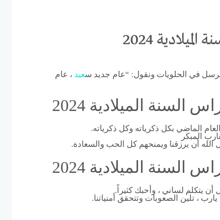
يلادية 2024
 نرسل في الحلويات ونقول: “عام جديد س
عيد
، عام
لسنة الميلادية 2024
العام الماضي بكل ذكرياته وكل ذكرياته.
قارب المبكر
 الله أن يرزقنا ويمنحهم كل الحب والسعادة.
لسنة الميلادية 2024
ن يتكلم لساني ، وأحبك كثيراً.
رب ، تلين الصعوبات وتتحقق أمنياتنا.