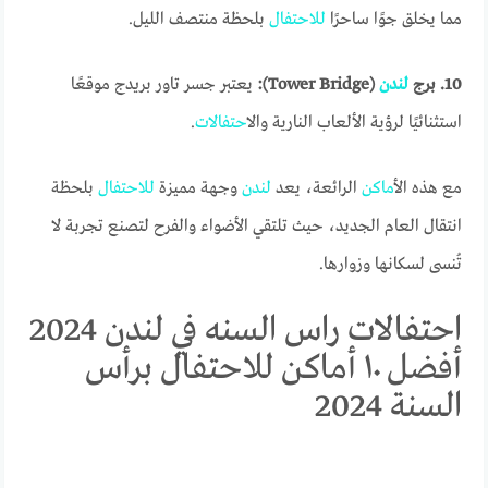
مما يخلق جوًا ساحرًا
للاحتفال
بلحظة منتصف الليل.
10. برج
لندن
(Tower Bridge):
يعتبر جسر تاور بريدج موقعًا
استثنائيًا لرؤية الألعاب النارية وال
احتفالات
.
مع هذه ال
أماكن
الرائعة، يعد
لندن
وجهة مميزة
للاحتفال
بلحظة
انتقال العام الجديد، حيث تلتقي الأضواء والفرح لتصنع تجربة لا
تُنسى لسكانها وزوارها.
احتفالات راس السنه في لندن 2024
أفضل ١٠ أماكن للاحتفال برأس
السنة 2024