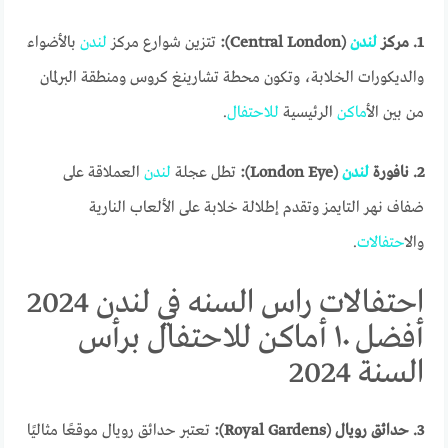
1. مركز
لندن
(Central London):
تتزين شوارع مركز
لندن
بالأضواء
والديكورات الخلابة، وتكون محطة تشارينغ كروس ومنطقة البرلمان
من بين ال
أماكن
الرئيسية
للاحتفال
.
2. نافورة
لندن
(London Eye):
تطل عجلة
لندن
العملاقة على
ضفاف نهر التايمز وتقدم إطلالة خلابة على الألعاب النارية
وال
احتفالات
.
احتفالات راس السنه في لندن 2024
أفضل ١٠ أماكن للاحتفال برأس
السنة 2024
3. حدائق رويال (Royal Gardens):
تعتبر حدائق رويال موقعًا مثاليًا