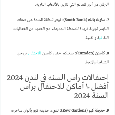
البرلمان من أبرز المعالم التي تتزين بالألعاب النارية.
7. ساوث بانك (South Bank):
توفر المنطقة الممتدة على ضفاف
التايمز تجربة فريدة للمحطة الجديدة، مع العديد من الفعاليات
الثقا
في
ة والفنية.
8. كامدن (Camden):
يمكنكم اختيار كامدن
للاحتفال
بروحها
الشبابية والمثيرة.
احتفالات راس السنه في لندن 2024
أفضل ١٠ أماكن للاحتفال برأس
السنة 2024
9. حديقة كيو (Kew Gardens):
تضيء حديقة كيو بألوان ساحرة،