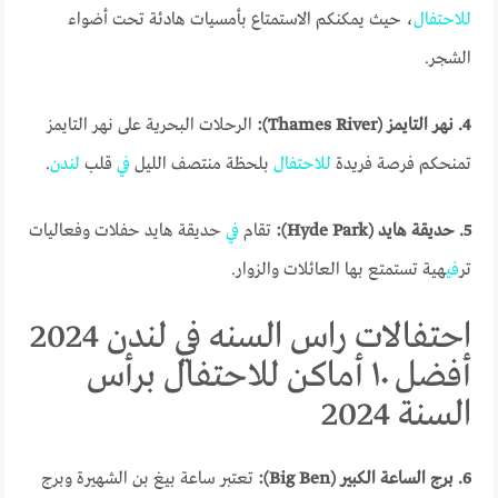
للاحتفال
، حيث يمكنكم الاستمتاع بأمسيات هادئة تحت أضواء
الشجر.
4. نهر التايمز (Thames River):
الرحلات البحرية على نهر التايمز
تمنحكم فرصة فريدة
للاحتفال
بلحظة منتصف الليل
في
قلب
لندن
.
5. حديقة هايد (Hyde Park):
تقام
في
حديقة هايد حفلات وفعاليات
تر
في
هية تستمتع بها العائلات والزوار.
احتفالات راس السنه في لندن 2024
أفضل ١٠ أماكن للاحتفال برأس
السنة 2024
6. برج الساعة الكبير (Big Ben):
تعتبر ساعة بيغ بن الشهيرة وبرج