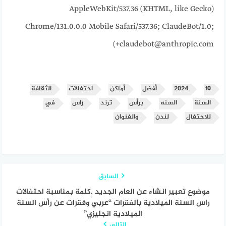
AppleWebKit/537.36 (KHTML, like Gecko)
Chrome/131.0.0.0 Mobile Safari/537.36; ClaudeBot/1.0;
+claudebot@anthropic.com)
١٠
2024
أفضل
أماكن
احتفالات
الثقافة
السنة
السنه
برأس
ترند
راس
في
للاحتفال
لندن
والفنوان
السابق
موضوع تعبير انشاء عن العام الجديد ,كلمة بمناسبة احتفالات
راس السنة الميلادية بالفقرات “عربي وفقرات عن رأس السنة
الميلادية انجليزي”
التالي