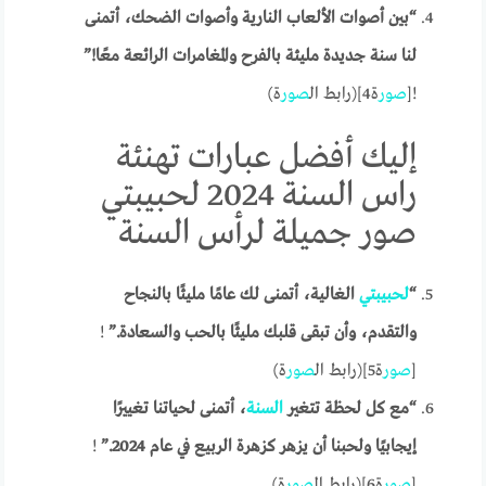
“بين أصوات الألعاب النارية وأصوات الضحك، أتمنى
لنا سنة جديدة مليئة بالفرح والمغامرات الرائعة معًا!”
![
صور
ة4](رابط ال
صور
ة)
إليك أفضل عبارات تهنئة
راس السنة 2024 لحبيبتي
صور جميلة لرأس السنة
“
لحبيبتي
الغالية، أتمنى لك عامًا مليئًا بالنجاح
والتقدم، وأن تبقى قلبك مليئًا بالحب والسعادة.”
!
[
صور
ة5](رابط ال
صور
ة)
“مع كل لحظة تتغير
السنة
، أتمنى لحياتنا تغييرًا
إيجابيًا ولحبنا أن يزهر كزهرة الربيع في عام 2024.”
!
[
صور
ة6](رابط ال
صور
ة)