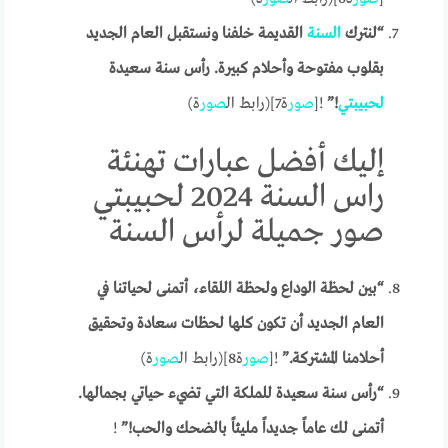
“لنترك
السنة
القديمة خلفنا ونستقبل العام الجديد
بقلوب مفتوحة وأحلام كبيرة. رأس سنة سعيدة
لحبيبتي
!”
![
صور
ة7](رابط ال
صور
ة)
إليك أفضل عبارات تهنئة
راس السنة 2024 لحبيبتي
صور جميلة لرأس السنة
“بين لحظة الوداع ولحظة اللقاء، أتمنى لحياتنا في
العام الجديد أن تكون كلها لحظات سعادة وتحقيق
أحلامنا المشتركة.”
![
صور
ة8](رابط ال
صور
ة)
“رأس سنة سعيدة للملكة التي تضيء حياتي بجمالها.
أتمنى لك عاماً جديداً مليئاً بالضحك والحب!”
!