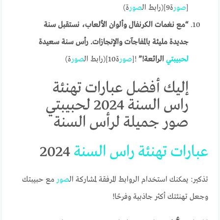
[
صور
ة9](رابط ال
صور
ة)
“مع نغمات الكرنفال وألوان الألعاب، نستقبل سنة
جديدة مليئة بالمفاجآت والإنجازات. رأس سنة سعيدة
لحبيبتي
الرائعة!”
![
صور
ة10](رابط ال
صور
ة)
إليك أفضل عبارات تهنئة
راس السنة 2024 لحبيبتي
صور جميلة لرأس السنة
عبارات
تهنئة
راس
السنة
2024
تذكير: يمكنك استخدام الروابط المرفقة لمشاركة ال
صور
مع حبيبتك
وجعل تهنئتك أكثر جاذبية وفرحًا!