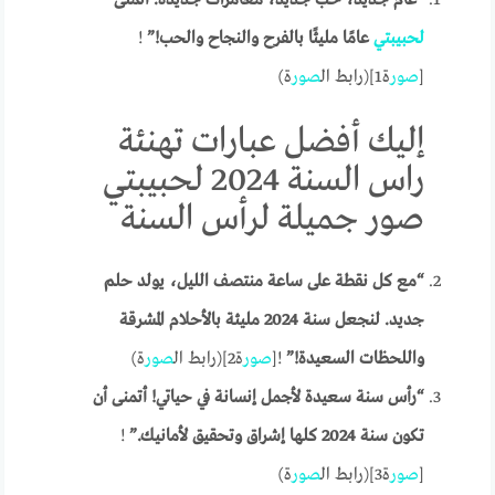
“عام جديد، حب جديد، مغامرات جديدة. أتمنى
لحبيبتي
عامًا مليئًا بالفرح والنجاح والحب!”
!
[
صور
ة1](رابط ال
صور
ة)
إليك أفضل عبارات تهنئة
راس السنة 2024 لحبيبتي
صور جميلة لرأس السنة
“مع كل نقطة على ساعة منتصف الليل، يولد حلم
جديد. لنجعل سنة 2024 مليئة بالأحلام المشرقة
واللحظات السعيدة!”
![
صور
ة2](رابط ال
صور
ة)
“رأس سنة سعيدة لأجمل إنسانة في حياتي! أتمنى أن
تكون سنة 2024 كلها إشراق وتحقيق لأمانيك.”
!
[
صور
ة3](رابط ال
صور
ة)