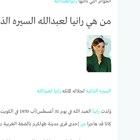
الجوائز التي نالتها
رانيا
لعبدالله
من هي رانيا لعبدالله السيره الذا
السيره
الذاتيه
لجلاله الملكه
رانيا
لعبدالله
وُلدت
رانيا
العبد الله في يوم 31 أغسطس/آب 1970 في الكويت لأبوين أردنيين
كانا قد هاجرا
من
إحدى قرى مدينة طولكرم بالضفة الغربية بع