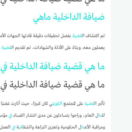
ضيافة
الداخلية
ما
هي
تم اكتشاف ال
قضية
بفضل تحقيقات دقيقة قادتها الجهات الأمن
يعملون معه. وبناءً على الأدلة والشهادات، تم تقديم ال
قضية
ل
ما
هي
قضية
ضيافة
الداخلية
في
ما هي قضية ضيافة الداخلية في 
تأثير ال
قضية
على المجتمع
الكويت
ي كان كبيرًا، حيث أثارت غضبًا 
لل
ما
ل العام، وراحوا يتساءلون عن مدى انتشار الفساد
في
مؤسس
ومراقبة الأع
ما
ل الحكومية وتعزيز النزاهة والشفا
في
ة
في
العمل 