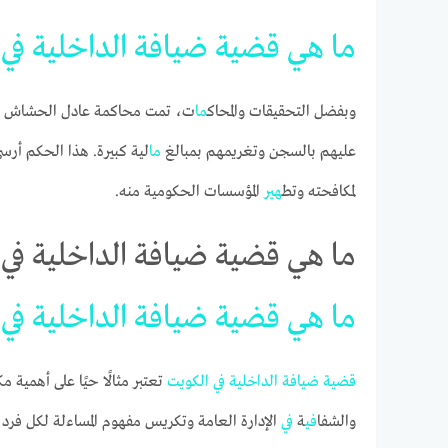
ما
هي
قضية
ضيافة
الداخلية
في
وبفضل التحقيقات والمحاك
ما
ت، تمت محاكمة عادل الحشاش ومس
عليهم بالسجن وتغريمهم بمبالغ
ما
لية كبيرة. هذا الحكم أرس
لمكافحته وتط
هي
ر المؤسسات الحكومية منه.
ما هي قضية ضيافة الداخلية في 
ما
هي
قضية
ضيافة
الداخلية
في
قضية
ضيافة
الداخلية
في
الكويت
تعتبر مثالًا حيًا على أهمية م
والشفا
في
ة
في
الإدارة العامة وتكريس مفهوم المساءلة لكل فر