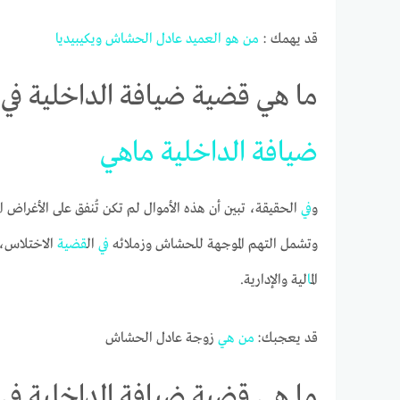
قد يهمك :
من هو العميد عادل الحشاش ويكيبيديا
ما هي قضية ضيافة الداخلية في 
ضيافة
الداخلية
ما
هي
و
في
الحقيقة، تبين أن هذه الأموال لم تكن تُنفق على الأغراض
وتشمل التهم الموجهة للحشاش وزملائه
في
ال
قضية
الاختلاس، و
ال
ما
لية والإدارية.
قد يعجبك:
من
هي
زوجة عادل الحشاش
ما هي قضية ضيافة الداخلية في 