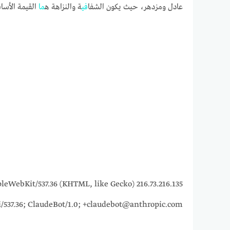
عادل ومزدهر، حيث يكون الشفا
في
ة والنزاهة ه
ما
القيمة الأسا
5_7) AppleWebKit/537.36 (KHTML, like Gecko)
i/537.36; ClaudeBot/1.0; +claudebot@anthropic.com)