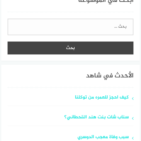
ابحث في الموسوعة
البحث
عن:
الأحدث في شاهد
كيف احجز للعمره من توكلنا
سناب شات بنت هند القحطاني؟
سبب وفاة معجب الدوسري