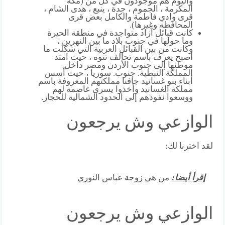
واليوم هم موجودون في كل من (مكة
المكرمة ، الجموم ، جدة ، ينبع ، هدى الشام ،
قرى وادي فاطمة والكامل بعض قرى
المحافظة وغيرها).
كانت قبائل آزاد متواجدة في منطقة الحيرة
وما حولها في جنوب بلاد ما بين النهرين ،
وكانت من بين القبائل العربية التي شكلت ما
أصبح يعرف باسم تحالف تنوه ، حيث امتد
موطنها إلى جنوب الأردن ومصر داخل
المملكة النبطية. جنوب. سوريا ، حيث أسس
أبناء بنو غسانيد جافنا مملكتهم المعروفة باسم
مملكة الغسانيد وأخذوا يسرى عاصمة لهم
ووسعوا نفوذهم إلى الحدود الشمالية للحجاز.
الوازعي وش يرجعون
لقد اخترنا لك:
إقرأ أيضا:
من هي زوجة عباس النوري
الوازعي وش يرجعون