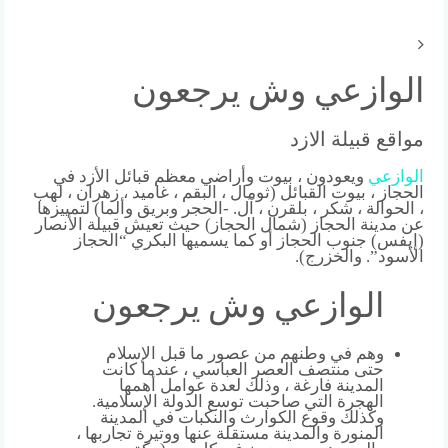
الوازعي وش يرجعون
مواقع قبيلة الازد
الوازعي
ويعودون ، بيوت وأراضي معظم قبائل الأزد في
الحجاز ، بيوت القبائل (ثومال ، البقم ، غاميد ، زهران ، لهب
، الحوالة ، شكر ، بلقرن ، آل. -الحجر وبريق وألما) لتمييزها
عن مدينة الحجاز (شمال الحجاز) حيث تعيش قبيلة الأنصار
(إيفس) جنوب الحجاز أو كما يسميها البكري “الحجاز
الأسود”. والخزرج).
الوازعي وش يرجعون
وهم في وطنهم من عصور ما قبل الإسلام
حتى منتصف العصر العباسي ، عندما كانت
المدينة فارغة ، وذلك لعدة عوامل أهمها
الهجرة التي صاحبت توسع الدولة الإسلامية.
وكذلك وقوع الكوارث والنكبات في المدينة
المنورة والمدينة مستقلة عنها ووتيرة تجاربها ،