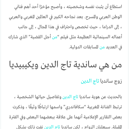
استطاع أن يثبت نفسه وشخصيته ، وأصبح مؤخرًا أحد أهم فناني
الوطن العربي والمسرح. بعد نجاحه الكبير في العالمين المغربي والعربي
، إلى الدراما ، حيث تخصص واحتراف في هذا المجال ، إلى جانب
أعماله السينمائية العظيمة مثل فيلم “
من
أجل القضية” الذي شارك
في العديد
من
المسابقات الدولية.
من هي ساندية تاج الدين ويكيبيديا
زوج سانديا
تاج
الدين
بالحديث عن هوية سانديا
تاج
الدين
وتفاصيل حياتها الشخصية ،
ترتبط الفنانة المغربية “سكافاندري” واسمها ارتباطًا وثيقًا ، وذكرت
بعض التقارير الإعلامية أنهما على علاقة ببعضهما البعض وفي الفترة
المقبلة. سيعلنان الزواج ، لكن سانديا
تاج
الدين
نفت ذلك بشكل