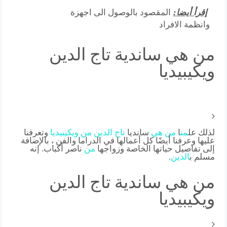
إقرأ أيضا:
المقصود بالوصول الى اجهزة
وانظمة الافراد
من هي ساندية تاج الدين
ويكيبيديا
لذلك عل
من
ا
من
هي
سانديا
تاج
الدين
من
ويكيبيديا
وتعرفنا
عليها وعرفنا أيضًا كل أعمالها في الدراما والفن ، بالإضافة
إلى تفاصيل حياتها الخاصة وزواجها
من
ناصر أكباب. إنه
مسلم ب
الدين
.
من هي ساندية تاج الدين
ويكيبيديا