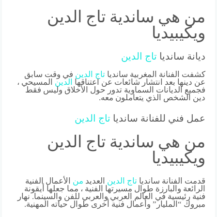
من هي ساندية تاج الدين
ويكيبيديا
ديانة سانديا
تاج
الدين
كشفت الفنانة المغربية سانديا
تاج
الدين
في وقت سابق
عن دينها بعد انتشار شائعات عن اعتناقها
الدين
المسيحي ،
فجميع الديانات السماوية تدور حول الأخلاق وليس فقط
دين الشخص الذي يتعاملون معه.
عمل فني للفنانة سانديا
تاج
الدين
من هي ساندية تاج الدين
ويكيبيديا
قدمت الفنانة سانديا
تاج
الدين
العديد
من
الأعمال الفنية
الرائعة والبارزة طوال مسيرتها الفنية ، مما جعلها أيقونة
فنية رئيسية في العالم العربي والعربي للفن والسينما. نهار
مبروك “المليار” وأعمال فنية أخرى طوال حياته المهنية.