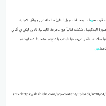
هي
لة، بمحافظة جبل لبنان) حاصلة على جوائز بلاتينية
رة البلاتينية، شكلت ثنائياً مع المخرجة اللبنانية نادين لبكي في أغاني
 «يا سلام»، «آه ونص»، «يا طبطب يا دلع»، «شخبط شخابيط»،
جما
هي
ر.
" src="https://shahidn.com/wp-content/uploads/2020/04/