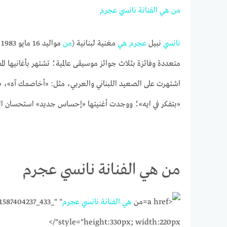
من
هي
الفنانة
نانسي
عجرم
نانسي
نبيل
عجرم
هي
مغنية لبنانية (
من
مواليد 16 مايو 1983 – قرية س
متعددة وفائزة بثلاث جوائز موسيقى عالمية؛ تشتهر بأغانيها المصو
اشتهرت على الصعيد اللبناني والعربي، مثل: «أخاصمك آه»،
«بتفكر في ايه»؛ ووجدت أغنيتها «إحساس جديد» استحسان ال
من هي الفنانة نانسي عجرم
من
هي
الفنانة
نانسي
عجرم
1587404237_433_"
style="height:330px; width:220px"/>