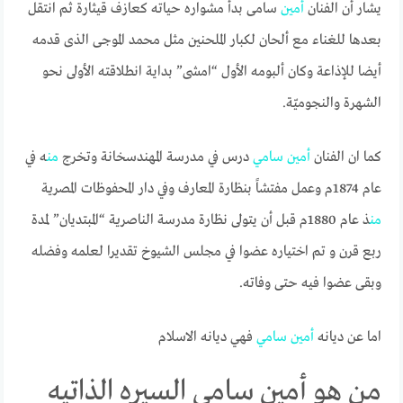
يشار أن الفنان
أمين
سامى بدأ مشواره حياته كعازف قيثارة ثم انتقل
بعدها للغناء مع ألحان لكبار الملحنين مثل محمد الموجى الذى قدمه
أيضا للإذاعة وكان ألبومه الأول “امشى” بداية انطلاقته الأولى نحو
الشهرة والنجوميّة.
كما ان الفنان
أمين
سامي
درس في مدرسة المهندسخانة وتخرج
من
ه في
عام 1874م وعمل مفتشاً بنظارة المعارف وفي دار المحفوظات المصرية
من
ذ عام 1880م قبل أن يتولى نظارة مدرسة الناصرية “المبتديان” لمدة
ربع قرن و تم اختياره عضوا في مجلس الشيوخ تقديرا لعلمه وفضله
وبقى عضوا فيه حتى وفاته.
اما عن ديانه
أمين
سامي
فهي ديانه الاسلام
من هو أمين سامي السيره الذاتيه