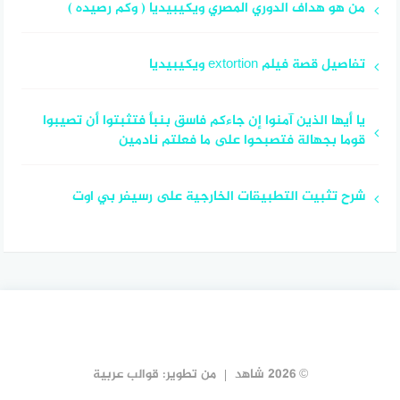
من هو هداف الدوري المصري ويكيبيديا ( وكم رصيده )
تفاصيل قصة فيلم extortion ويكيبيديا
يا أيها الذين آمنوا إن جاءكم فاسق بنبأ فتثبتوا أن تصيبوا
قوما بجهالة فتصبحوا على ما فعلتم نادمين
شرح تثبيت التطبيقات الخارجية على رسيفر بي اوت
© 2026 شاهد
من تطوير:
قوالب عربية