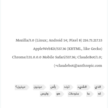
216.73.217.15 Mozilla/5.0 (Linux; Android 14; Pixel 8)
AppleWebKit/537.36 (KHTML, like Gecko)
Chrome/131.0.0.0 Mobile Safari/537.36; ClaudeBot/1.0;
+claudebot@anthropic.com)
الذي
الشيء
ترند
رأس
عينين
عينين؟
له
ما
منوعات
هو
وليس