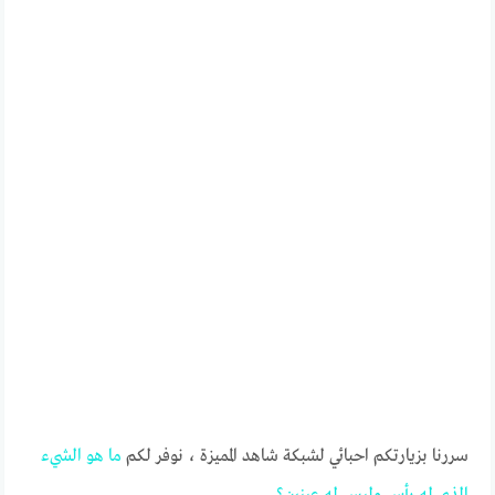
سررنا بزيارتكم احبائي لشبكة شاهد المميزة ، نوفر لكم
ما
هو
الشيء
الذي
له
رأس
وليس
له
عينين؟