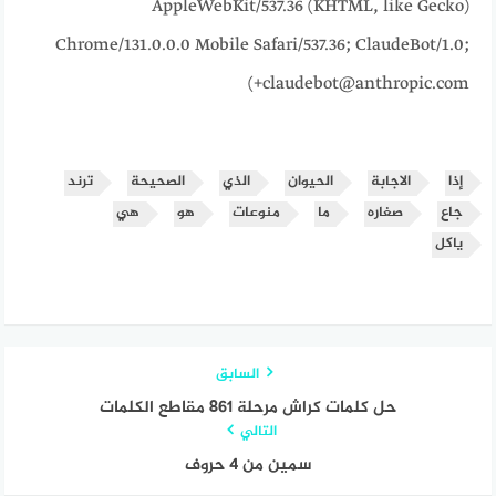
AppleWebKit/537.36 (KHTML, like Gecko)
Chrome/131.0.0.0 Mobile Safari/537.36; ClaudeBot/1.0;
+claudebot@anthropic.com)
إذا
الاجابة
الحيوان
الذي
الصحيحة
ترند
جاع
صغاره
ما
منوعات
هو
هي
ياكل
السابق
حل كلمات كراش مرحلة ٨٦١ مقاطع الكلمات
التالي
سمين من 4 حروف