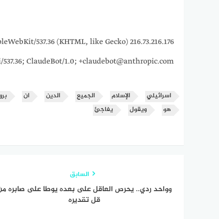
5_7) AppleWebKit/537.36 (KHTML, like Gecko)
i/537.36; ClaudeBot/1.0; +claudebot@anthropic.com)
اسرائيلي
الإسلام
الجميع
الدين
ان
برو
هو
ﻭﻳﻘﻮﻝ
يفاجئ
السابق
وواحد ردي.. يحرص العاقل على بعده يوطا على صابره من
قل تقديره