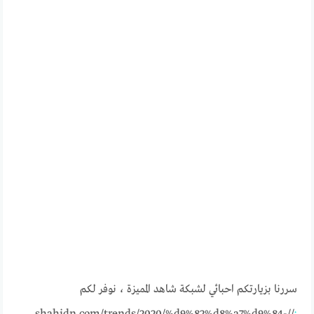
سررنا بزيارتكم احبائي لشبكة شاهد المميزة ، نوفر لكم
//shahidn.com/trends/2020/%d9%82%d8%a7%d9%84-
: