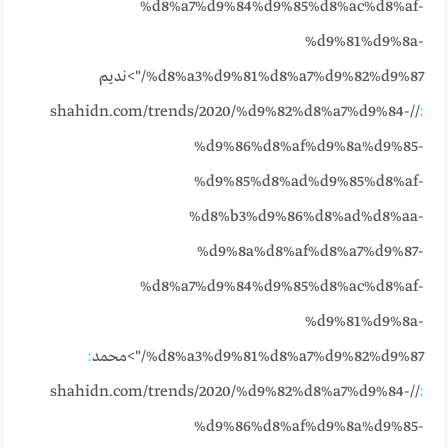
%d8%a7%d9%84%d9%85%d8%ac%d8%af-
%d9%81%d9%8a-
%d8%a3%d9%81%d8%a7%d9%82%d9%87/">نديم
//shahidn.com/trends/2020/%d9%82%d8%a7%d9%84-
:
%d9%86%d8%af%d9%8a%d9%85-
%d9%85%d8%ad%d9%85%d8%af-
%d8%b3%d9%86%d8%ad%d8%aa-
%d9%8a%d8%af%d8%a7%d9%87-
%d8%a7%d9%84%d9%85%d8%ac%d8%af-
%d9%81%d9%8a-
%d8%a3%d9%81%d8%a7%d9%82%d9%87/">محمد
:
//shahidn.com/trends/2020/%d9%82%d8%a7%d9%84-
:
%d9%86%d8%af%d9%8a%d9%85-