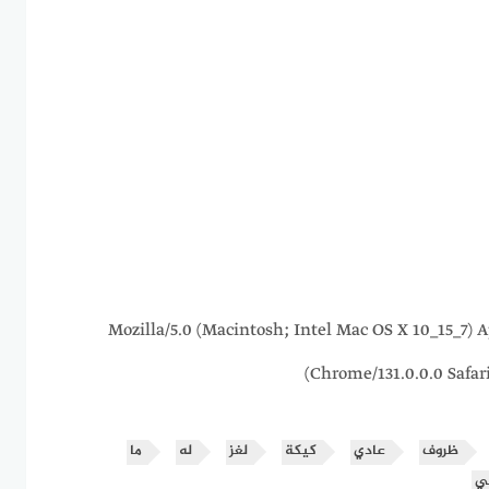
216.73.216.5 Mozilla/5.0 (Macintosh; Intel Mac OS X 10_
Chrome/131.0.0.0 Safar
ظروف
عادي
كيكة
لغز
له
ما
ي