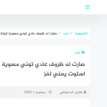
لتجاوز
لى
لمحتوى
الرئيسية
⁄
ترند
⁄
ترند
‏‎‎صارت له ظروف عادي توني مسوية 
استوت يعني لغز
هارون الدسوقي
ديسمبر 1, 2025