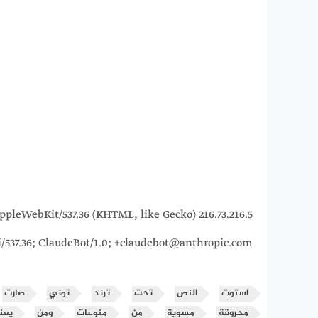
15_7) AppleWebKit/537.36 (KHTML, like Gecko)
i/537.36; ClaudeBot/1.0; +claudebot@anthropic.com)
استوت
النص
تحت
ترند
توني
صارت
محروقة
مسوية
من
منوعات
ومن
يعن