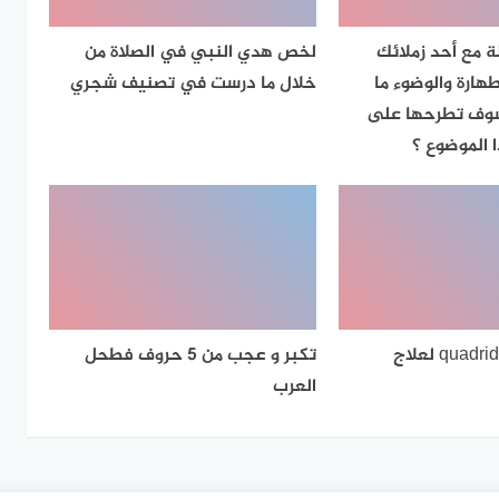
 مع أحد زملائك
لخص هدي النبي في الصلاة من
هارة والوضوء ما
خلال ما درست في تصنيف شجري
سوف تطرحها على
 الموضوع ؟
كوادريدرم quadriderm لعلاج
تكبر و عجب من 5 حروف فطحل
العرب