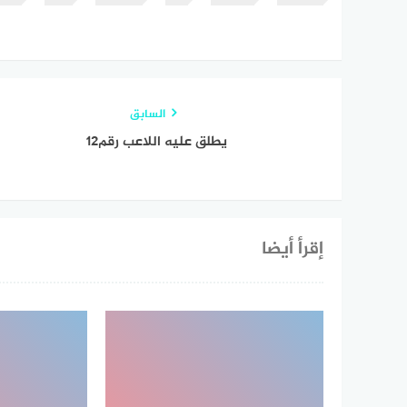
السابق
يطلق عليه اللاعب رقم١٢
إقرأ أيضا