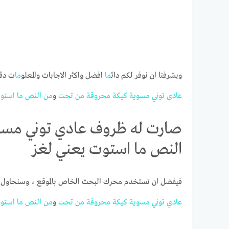
ويشرفنا ان نوفر لكم دائ
ما
افضل واكثر الاجابات والمعلو
ما
ت دقة
عادي
توني
مسوية
كيكة
محروقة
من
تحت
و
من
النص
ما
استو
‏‎‎صارت له ظروف عادي توني م
النص ما استوت يعني لغز
فيفضل ان تستخدم محرك البحث الخاص بالموقع ، وسنحاول جا
عادي
توني
مسوية
كيكة
محروقة
من
تحت
و
من
النص
ما
استو