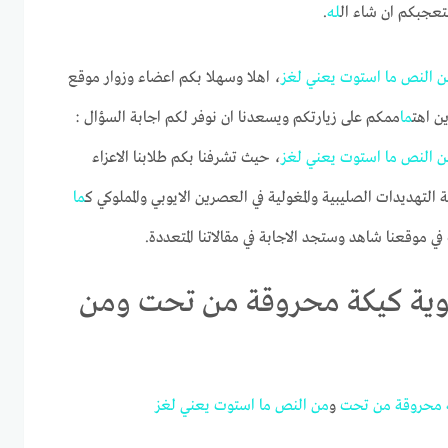
تعجبكم ان شاء ال
له
.
ن
النص
ما
استوت
يعني
لغز
، اهلا وسهلا بكم اعضاء وزوار موقع
ين اهت
ما
ممكم على زيارتكم ويسعدنا ان نوفر لكم اجابة السؤال :
ن
النص
ما
استوت
يعني
لغز
، حيث تشرفنا بكم طلابنا الاعزاء
 التهديدات الصليبية والمغولية في العصرين الايوبي والمملوكي ك
ما
ي موقعنا شاهد وستجد الاجابة في مقالاتنا المتعددة.
سوية كيكة محروقة من تحت ومن
محروقة
من
تحت
و
من
النص
ما
استوت
يعني
لغز