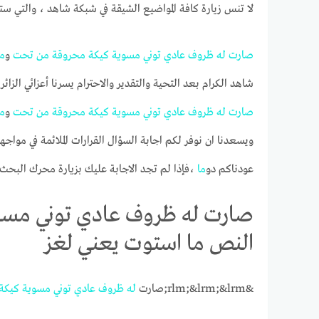
لا تنس زيارة كافة المواضيع الشيقة في شبكة شاهد ، والتي ست
له
ظروف
عادي
توني
مسوية
كيكة
محروقة
من
تحت
و
م
شاهد الكرام بعد التحية والتقدير والاحترام يسرنا أعزائي الزائر
له
ظروف
عادي
توني
مسوية
كيكة
محروقة
من
تحت
و
م
ويسعدنا ان نوفر لكم اجابة السؤال القرارات الملائمة في مواجهة
عودناكم دو
ما
،فإذا لم تجد الاجابة عليك بزيارة محرك البحث ف
‏‎‎صارت له ظروف عادي توني م
النص ما استوت يعني لغز
&rlm;&lrm;&lrm;صارت
له
ظروف
عادي
توني
مسوية
كيكة