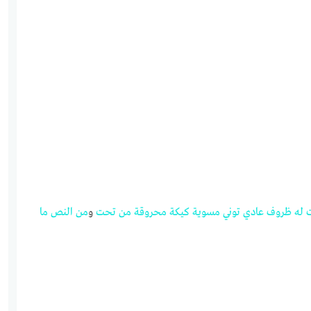
له
ظروف
عادي
توني
مسوية
كيكة
محروقة
من
تحت
و
من
النص
ما