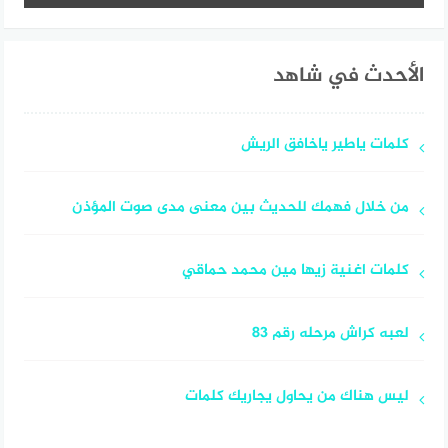
الأحدث في شاهد
كلمات ياطير ياخافق الريش
من خلال فهمك للحديث بين معنى مدى صوت المؤذن
كلمات اغنية زيها مين محمد حماقي
لعبه كراش مرحله رقم 83
ليس هناك من يحاول يجاريك كلمات