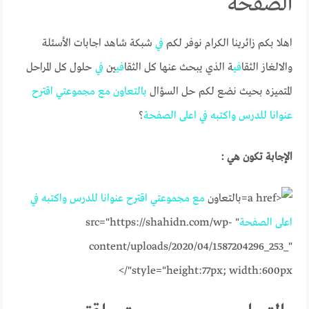
الصفحة
اهلا بكم زائرينا الكرام نوفر لكم
في
شبكة شاهد اجابات الأسئلة
والالغاز الثقا
في
ة الذي يبحث عنها كل الثقا
في
ين
في
حلول كل المراحل
المتميزه بحيث نضع لكم حل السؤال
بالتعاون
مع
مجموعتي
اقترح
عنوانا
للدرس
واكتبه
في
اعلى
الصفحة
؟
الإجابة تكون هي :
بالتعاون
مع
مجموعتي
اقترح
عنوانا
للدرس
واكتبه
في
اعلى
الصفحة
" src="https://shahidn.com/wp-
content/uploads/2020/04/1587204296_253_"
style="height:77px; width:600px"/>​​​​