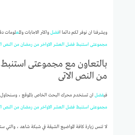
ويشرفنا ان نوفر لكم دائما ا
فضل
واكثر الاجابات وال
مع
لومات دقة
مجموعتى
استنبط
فضل
العشر
الاواخر
من
رمضان
من
النص
ال
بالتعاون مع مجموعتى استنبط 
من النص الاتى
في
فضل
ان تستخدم محرك البحث الخاص بالموقع ، وسنحاول جا
مجموعتى
استنبط
فضل
العشر
الاواخر
من
رمضان
من
النص
ال
لا تنس زيارة كافة المواضيع الشيقة في شبكة شاهد ، والتي ست