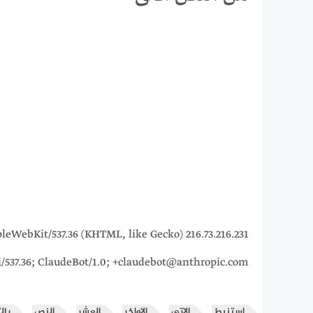
5_7) AppleWebKit/537.36 (KHTML, like Gecko)
i/537.36; ClaudeBot/1.0; +claudebot@anthropic.com)
استنبط
الاتى
الاواخر
العشر
النص
بال