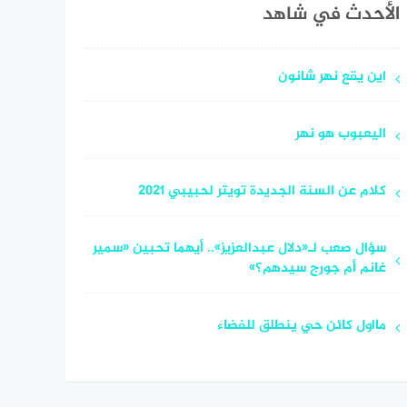
الأحدث في شاهد
اين يقع نهر شانون
اليعبوب هو نهر
كلام عن السنة الجديدة تويتر لحبيبي 2021
سؤال صعب لـ«دلال عبدالعزيز».. أيهما تحبين «سمير
غانم أم جورج سيدهم؟»
مااول كائن حي ينطلق للفضاء