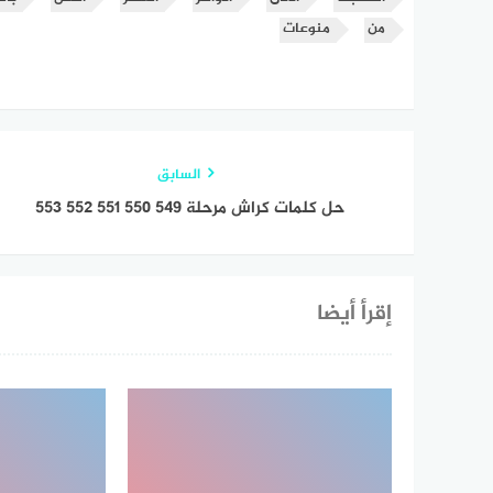
من
منوعات
السابق
حل كلمات كراش مرحلة ٥٤٩ ٥٥٠ ٥٥١ ٥٥٢ ٥٥٣
إقرأ أيضا