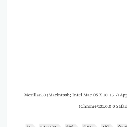
216.73.216.231 Mozilla/5.0 (Macintosh; Intel Mac OS X 10_1
Chrome/131.0.0.0 Safar
تعاون
ترند
رمضان
فضل
مجموعتى
مع