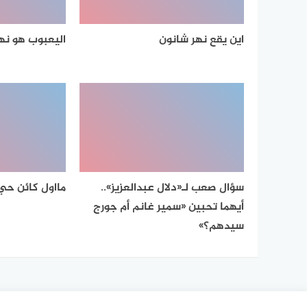
اين يقع نهر شانون
اليعبوب هو نه
سؤال صعب لـ«دلال عبدالعزيز»..
مااول كائن حي
أيهما تحبين «سمير غانم أم جورج
سيدهم؟»