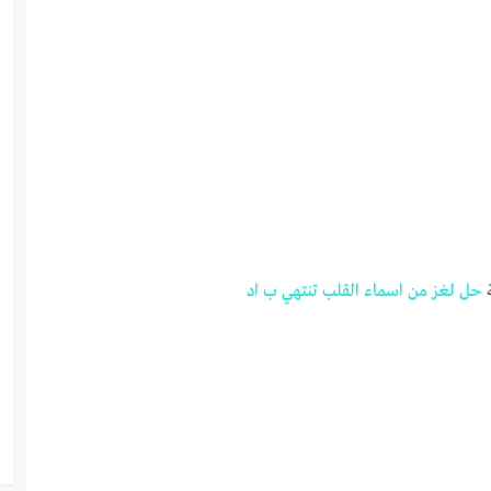
حل
لغز
من
اسماء
القل
ب
تنتهي
ب
اد