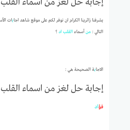
إجابة حل لغز من اسماء القلب 
يشرفنا زائرينا الكرام ان نوفر لكم على موقع شاهد اجا
ب
ات الأس
التالي :
من
أسماء
القل
ب
اد
؟
الاجا
ب
ة الصحيحة هي :
إجابة حل لغز من اسماء القلب 
فؤ
اد