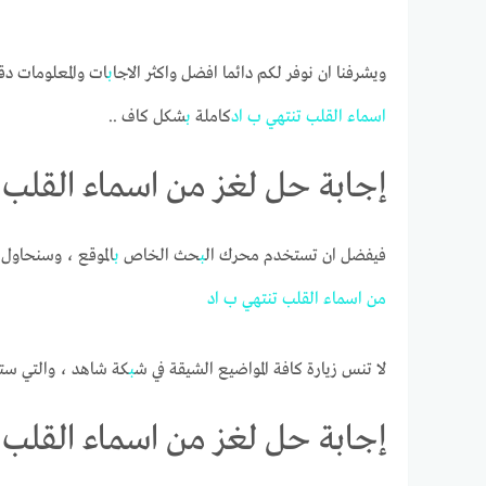
ويشرفنا ان نوفر لكم دائما افضل واكثر الاجا
ب
ات والمعلومات دقة
اسماء
القل
ب
تنتهي
ب
اد
كاملة
ب
شكل كاف ..
إجابة حل لغز من اسماء القلب 
فيفضل ان تستخدم محرك ال
ب
حث الخاص
ب
الموقع ، وسنحاول 
من
اسماء
القل
ب
تنتهي
ب
اد
لا تنس زيارة كافة المواضيع الشيقة في ش
ب
كة شاهد ، والتي ست
إجابة حل لغز من اسماء القلب 