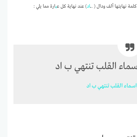
 نهايتها ألف ودال ( ..ــ
اد
) عند نهاية كل ع
ب
ارة مما يلي :
ماء القلب تنتهي ب اد
اسماء
القل
ب
تنتهي
ب
اد