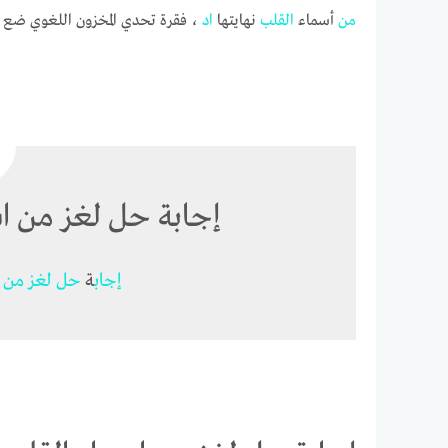
من
أسماء
القل
ب
نهايتها
اد
، فقرة تحدي المخزون اللغوي ضع كلمة
إجابة حل لغز من اس
إجا
ب
ة
حل
لغز
من