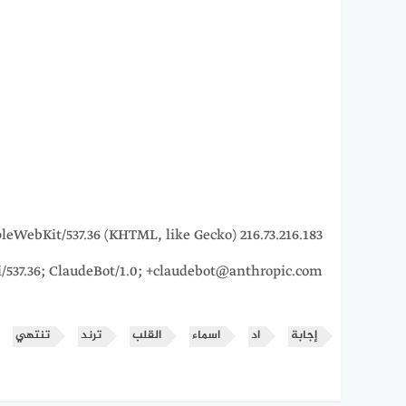
5_7) AppleWebKit/537.36 (KHTML, like Gecko)
i/537.36; ClaudeBot/1.0; +claudebot@anthropic.com)
إجابة
اد
اسماء
القلب
ترند
تنتهي