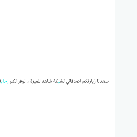
سعدنا زيارتكم اصدقائي لش
ب
كة شاهد المميزة ، نوفر لكم
إجا
ب
ة