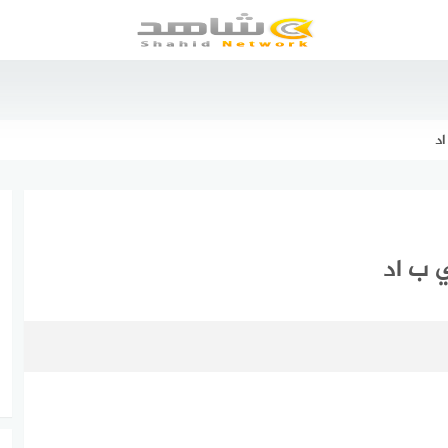
د
 ب اد