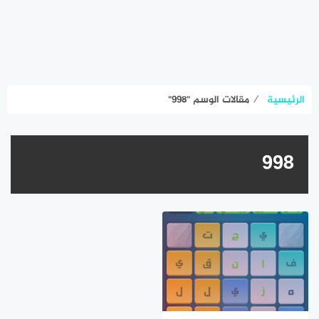
الرئيسية
⁄
مقالات الوسم "٩٩٨"
٩٩٨