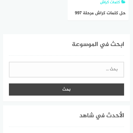
كلمات كراش
حل كلمات كراش مرحلة ٩٩٧
٩٩٨ ٩٩٩ ١٠٠٠ ١٠٠١
ابحث في الموسوعة
البحث
عن:
الأحدث في شاهد