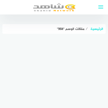
لتجاوز
لى
لمحتوى
الرئيسية
⁄
مقالات الوسم "٩٦٨"