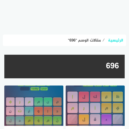
الرئيسية
⁄
مقالات الوسم "٦٩٦"
٦٩٦