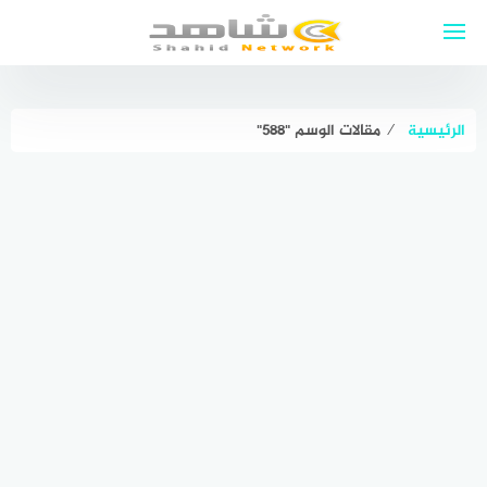
لتجاوز
لى
لمحتوى
الرئيسية
⁄
مقالات الوسم "٥٨٨"