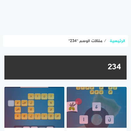
الرئيسية
⁄
مقالات الوسم "٢٣٤"
٢٣٤