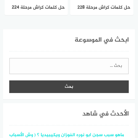
حل كلمات كراش مرحلة ٢٢٨
حل كلمات كراش مرحلة 224
225 226 227 228 229
٢٢٩ ٢٣٠ ٢٣١ ٢٣٢
التحديث الجديد
ابحث في الموسوعة
البحث
عن:
الأحدث في شاهد
ماهو سبب سجن ابو نوره الفوزان ويكيبيديا ؟ ( وش الأسباب