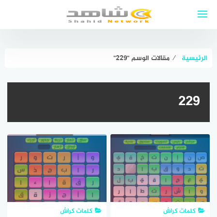
لتجاوز
لى
لمحتوى
الرئيسية
⁄
مقالات الوسم "٢٢٩"
٢٢٩
كلمات كراش
كلمات كراش