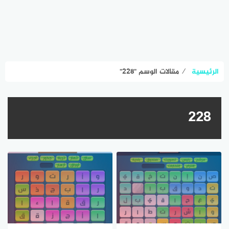
الرئيسية
⁄
مقالات الوسم "٢٢٨"
٢٢٨