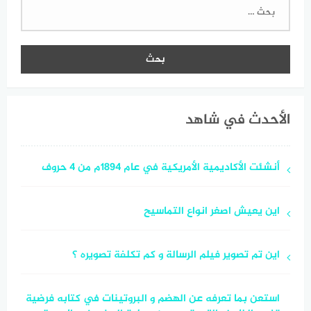
البحث
عن:
الأحدث في شاهد
أنشئت الأكاديمية الأمريكية في عام 1894م من ٤ حروف
اين يعيش اصغر انواع التماسيح
اين تم تصوير فيلم الرسالة و كم تكلفة تصويره ؟
استعن بما تعرفه عن الهضم و البروتينات في كتابه فرضية