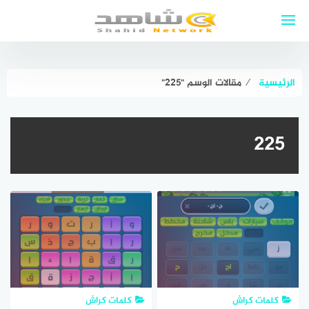
لتجاوز
لى
لمحتوى
الرئيسية
⁄
مقالات الوسم "٢٢٥"
٢٢٥
كلمات كراش
كلمات كراش